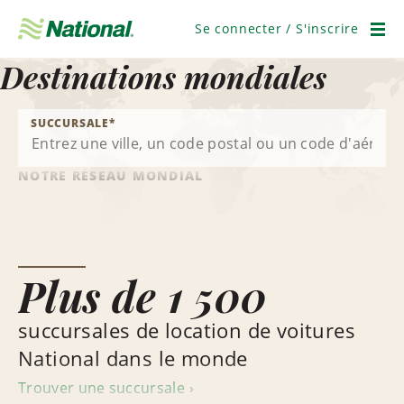
Ignorer
la
Se connecter / S'inscrire
navigation
Men
Destinations mondiales
SUCCURSALE
*
NOTRE RÉSEAU MONDIAL
Plus de 1 500
succursales de location de voitures
National dans le monde
Trouver une succursale