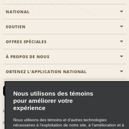
NATIONAL
SOUTIEN
Aviation générale
Emplacements Emerald Aisle
OFFRES SPÉCIALES
Clients ayant un handicap
Agents de voyage
Nous contacter
À PROPOS DE NOUS
Toutes les offres
Programmes de récompenses pour partenaires
FAQ
Offres de dernière minute
OBTENEZ L'APPLICATION NATIONAL
Histoire de l’entreprise
Réserver un véhicule pour quelqu'un d'autre
Carte du Site
Abonnement aux courriels
Nouvelles et histoires
CAA
Nous utilisons des témoins
Responsabilité sociale
Emerald Club se connecter
pour améliorer votre
Occasions de franchise mondiales
expérience
Emerald Club S'inscrire
Modalités d'utilisation
Politique de confidentialité
Perspectives de carrière
Nous utilisons des témoins et d’autres technologies
Emerald Club Avantages
Politique sur les fichiers témoins
nécessaires à l’exploitation de notre site, à l’amélioration et à