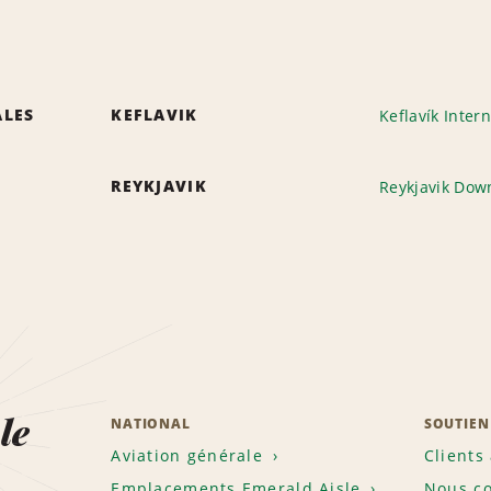
ALES
KEFLAVIK
Keflavík Intern
REYKJAVIK
Reykjavik Do
le
NATIONAL
SOUTIEN
Aviation générale
Clients
Emplacements Emerald Aisle
Nous co