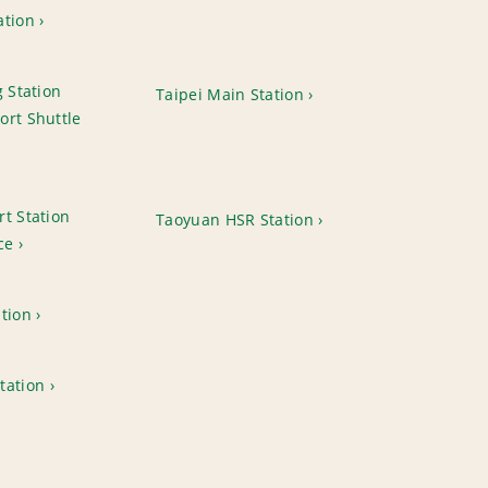
ation
g Station
Taipei Main Station
ort Shuttle
t Station
Taoyuan HSR Station
ce
tion
tation