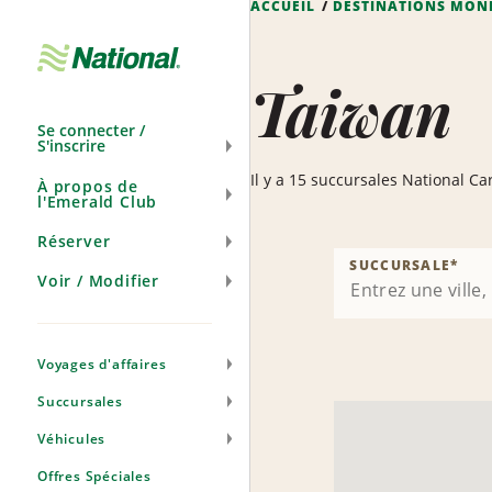
ACCUEIL
DESTINATIONS MON
Ignorer
la
navigation
Taiwan
Se connecter /
S'inscrire
Il y a 15 succursales National C
À propos de
l'Emerald Club
Réserver
SUCCURSALE
*
Voir / Modifier
Voyages d'affaires
Succursales
Véhicules
Offres Spéciales