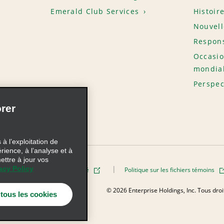
Emerald Club Services
Histoir
Nouvell
Respons
Occasio
mondia
Perspec
rer
à l’exploitation de
érience, à l’analyse et à
ettre à jour vos
acy Policy
Politique de confidentialité
Politique sur les fichiers témoins
AdChoices
© 2026 Enterprise Holdings, Inc. Tous dro
 tous les cookies