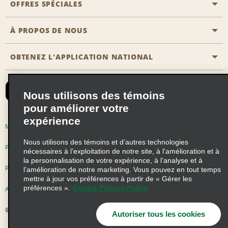
OFFRES SPÉCIALES
Clients ayant un handicap
Agents de voyage
Nous contacter
À PROPOS DE NOUS
Toutes les offres
Programmes de récompenses pour partenaires
FAQ
Offres de dernière minute
OBTENEZ L'APPLICATION NATIONAL
Histoire de l’entreprise
Réserver un véhicule pour quelqu'un d'autre
Carte du Site
Abonnement aux courriels
Nouvelles et histoires
CAA
Nous utilisons des témoins
Responsabilité sociale
Emerald Club se connecter
pour améliorer votre
Occasions de franchise mondiales
expérience
Emerald Club S'inscrire
Modalités d'utilisation
Politique de confidentialité
Perspectives de carrière
Nous utilisons des témoins et d’autres technologies
Emerald Club Avantages
Politique sur les fichiers témoins
nécessaires à l’exploitation de notre site, à l’amélioration et à
la personnalisation de votre expérience, à l’analyse et à
Emerald Club Services
Pluriannuel d'accessibilité
Choix de confidentialité
l’amélioration de notre marketing. Vous pouvez en tout temps
mettre à jour vos préférences à partir de « Gérer les
préférences ».
Cookie Privacy Policy
AdChoices
© 2026 Enterprise Holdings, Inc. Tous droits réservés
Autoriser tous les cookies