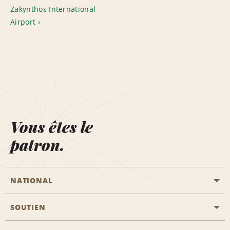
Zakynthos International
Airport
Vous êtes le
patron.
NATIONAL
SOUTIEN
Aviation générale
Emplacements Emerald Aisle