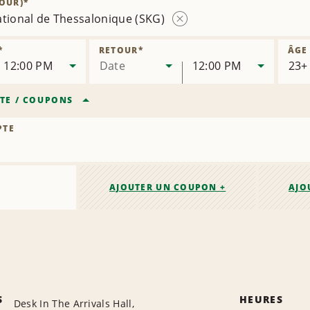
OUR)
*
succursale
ational de Thessalonique (SKG)
Supprimer
la
*
RETOUR
*
ÂGE
succursale
12:00 PM
Date
12:00 PM
TE
/
COUPONS
PTE
AJOUTER UN COUPON +
AJO
S
HEURES
Desk In The Arrivals Hall,