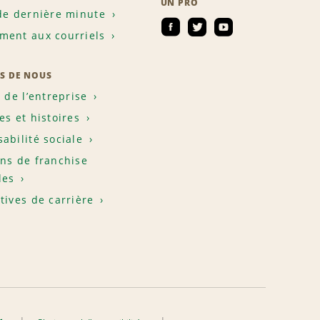
UN PRO
de dernière minute
ent aux courriels
S DE NOUS
e de l’entreprise
es et histoires
abilité sociale
ns de franchise
les
tives de carrière