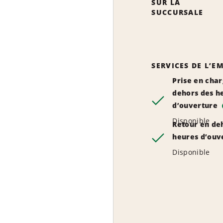
SUR LA
SUCCURSALE
SERVICES DE L’
Prise en cha
dehors des h
d’ouverture
Disponible
Retour en de
heures d’ouv
Disponible