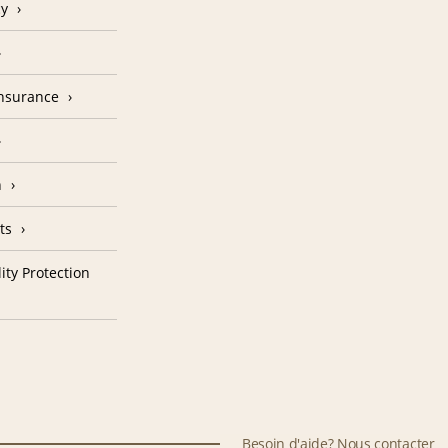
cy
Insurance
n
ts
ity Protection
Besoin d'aide? Nous contacter