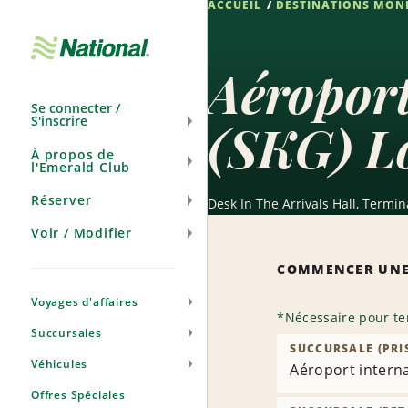
ACCUEIL
DESTINATIONS MON
Ignorer
la
navigation
Aéroport
Se connecter /
S'inscrire
(SKG) Lo
À propos de
l'Emerald Club
Réserver
Desk In The Arrivals Hall, Termin
Voir / Modifier
COMMENCER UNE
Voyages d'affaires
*
Nécessaire pour te
Succursales
SUCCURSALE (PRI
Véhicules
Aéroport intern
Offres Spéciales