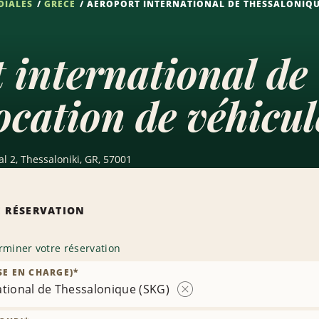
DIALES
GRÈCE
AÉROPORT INTERNATIONAL DE THESSALONIQU
 international de
cation de véhicul
al 2, Thessaloniki, GR, 57001
 RÉSERVATION
rminer votre réservation
SE EN CHARGE)
*
ational de Thessalonique (SKG)
Supprimer
la