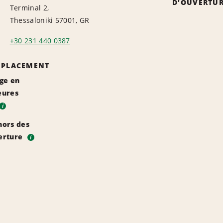
D'OUVERTU
Terminal 2,
Thessaloniki 57001, GR
+30 231 440 0387
EMPLACEMENT
rge en
eures
i
hors des
erture
i