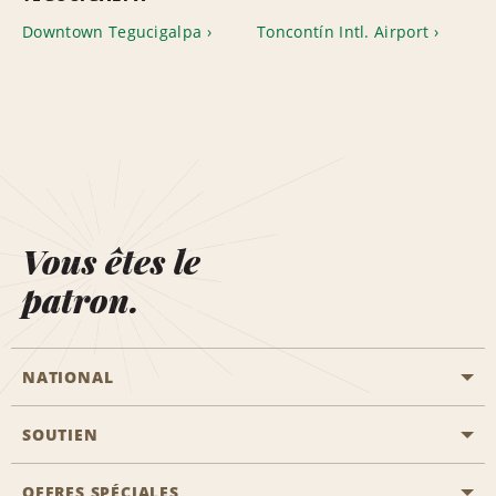
Downtown Tegucigalpa
Toncontín Intl. Airport
Vous êtes le
patron.
NATIONAL
SOUTIEN
Aviation générale
Emplacements Emerald Aisle
OFFRES SPÉCIALES
Clients ayant un handicap