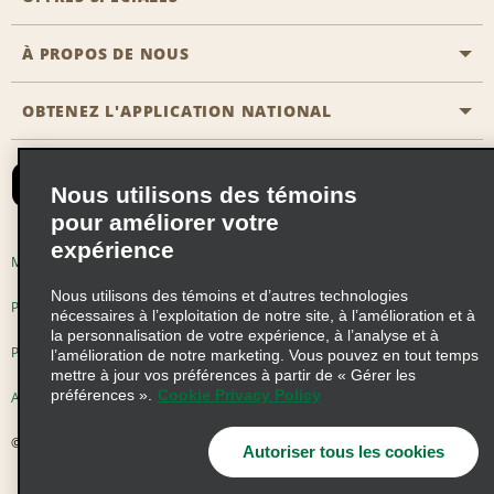
Agents de voyage
Nous contacter
À PROPOS DE NOUS
Toutes les offres
Programmes de récompenses pour partenaires
FAQ
Offres de dernière minute
OBTENEZ L'APPLICATION NATIONAL
Histoire de l’entreprise
Réserver un véhicule pour quelqu'un d'autre
Carte du Site
Abonnement aux courriels
Nouvelles et histoires
CAA
Nous utilisons des témoins
Responsabilité sociale
Emerald Club se connecter
pour améliorer votre
Occasions de franchise mondiales
expérience
Emerald Club S'inscrire
Modalités d'utilisation
Politique de confidentialité
Perspectives de carrière
Nous utilisons des témoins et d’autres technologies
Emerald Club Avantages
Politique sur les fichiers témoins
nécessaires à l’exploitation de notre site, à l’amélioration et à
la personnalisation de votre expérience, à l’analyse et à
Emerald Club Services
Pluriannuel d'accessibilité
Choix de confidentialité
l’amélioration de notre marketing. Vous pouvez en tout temps
mettre à jour vos préférences à partir de « Gérer les
préférences ».
Cookie Privacy Policy
AdChoices
© 2026 Enterprise Holdings, Inc. Tous droits réservés
Autoriser tous les cookies