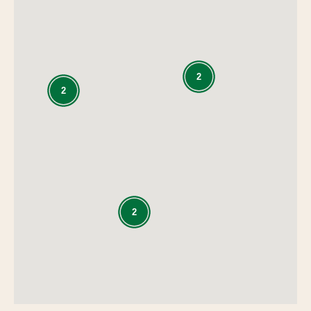
2
2
2