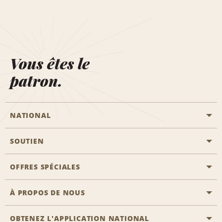
Vous êtes le
patron.
NATIONAL
SOUTIEN
Aviation générale
Emplacements Emerald Aisle
OFFRES SPÉCIALES
Clients ayant un handicap
Agents de voyage
Nous contacter
À PROPOS DE NOUS
Toutes les offres
Programmes de récompenses pour partenaires
FAQ
Offres de dernière minute
OBTENEZ L'APPLICATION NATIONAL
Histoire de l’entreprise