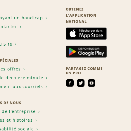
OBTENEZ
L'APPLICATION
 ayant un handicap
NATIONAL
ntacter
u Site
SPÉCIALES
les offres
PARTAGEZ COMME
UN PRO
de dernière minute
ent aux courriels
S DE NOUS
e de l’entreprise
es et histoires
abilité sociale