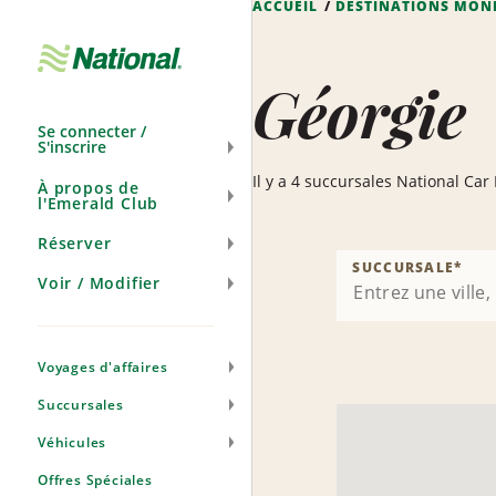
ACCUEIL
DESTINATIONS MON
Ignorer
la
navigation
Géorgie
Se connecter /
S'inscrire
Il y a 4 succursales National Car
À propos de
l'Emerald Club
Réserver
SUCCURSALE
*
Voir / Modifier
Voyages d'affaires
Succursales
Véhicules
Offres Spéciales