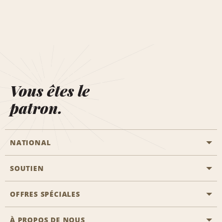
Vous êtes le
patron.
NATIONAL
SOUTIEN
Aviation générale
Emplacements Emerald Aisle
OFFRES SPÉCIALES
Clients ayant un handicap
Agents de voyage
Nous contacter
À PROPOS DE NOUS
Toutes les offres