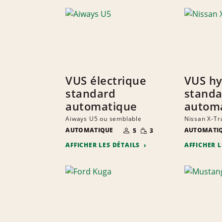
VUS électrique
VUS hy
standard
standa
automatique
autom
Aiways U5 ou semblable
Nissan X-Tr
NOMBRE DE
QUANTITÉ
AUTOMATIQUE
AUTOMATI
5
3
PERSONNES
RÉDUITE
AFFICHER LES DÉTAILS
AFFICHER 