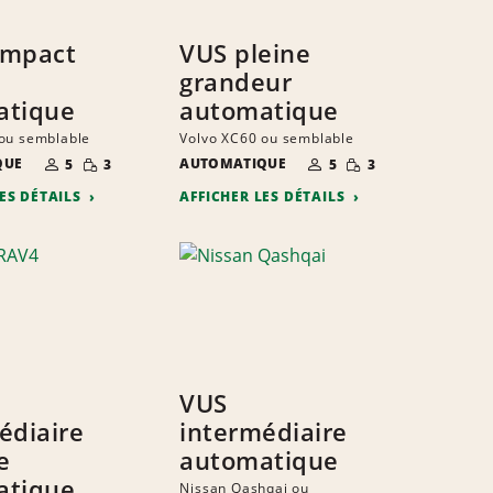
ompact
VUS pleine
grandeur
atique
automatique
ou semblable
Volvo XC60 ou semblable
NOMBRE DE
QUANTITÉ
NOMBRE DE
QUANTITÉ
QUE
AUTOMATIQUE
5
3
5
3
PERSONNES
RÉDUITE
PERSONNES
RÉDUITE
LES DÉTAILS
AFFICHER LES DÉTAILS
VUS
édiaire
intermédiaire
e
automatique
atique
Nissan Qashqai ou