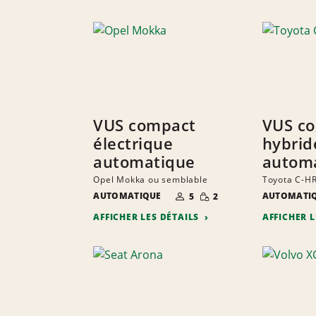
VUS compact
VUS c
électrique
hybrid
automatique
autom
Opel Mokka ou semblable
Toyota C-HR
NOMBRE DE
QUANTITÉ
AUTOMATIQUE
AUTOMATI
5
2
PERSONNES
RÉDUITE
AFFICHER LES DÉTAILS
AFFICHER 