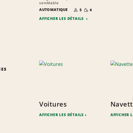
semblable
NOMBRE DE
QUANTITÉ
AUTOMATIQUE
5
4
PERSONNES
RÉDUITE
AFFICHER LES DÉTAILS
IES
Voitures
Navett
AFFICHER LES DÉTAILS
AFFICHER L