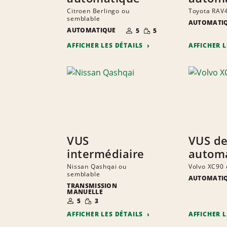
Citroen Berlingo ou
Toyota RAV
semblable
AUTOMATI
NOMBRE DE
QUANTITÉ
AUTOMATIQUE
5
5
PERSONNES
RÉDUITE
AFFICHER LES DÉTAILS
AFFICHER 
VUS
VUS de
intermédiaire
autom
Nissan Qashqai ou
Volvo XC90 
semblable
AUTOMATI
TRANSMISSION
MANUELLE
NOMBRE DE
QUANTITÉ
5
3
PERSONNES
RÉDUITE
AFFICHER LES DÉTAILS
AFFICHER 