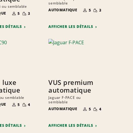
semblable
4 ou semblable
NOMBRE DE
QUANTITÉ
AUTOMATIQUE
5
3
NOMBRE DE
QUANTITÉ
PERSONNES
RÉDUITE
QUE
5
3
PERSONNES
RÉDUITE
LES DÉTAILS
AFFICHER LES DÉTAILS
 luxe
VUS premium
atique
automatique
ou semblable
Jaguar F-PACE ou
semblable
NOMBRE DE
QUANTITÉ
QUE
5
4
PERSONNES
RÉDUITE
NOMBRE DE
QUANTITÉ
AUTOMATIQUE
5
4
PERSONNES
RÉDUITE
LES DÉTAILS
AFFICHER LES DÉTAILS