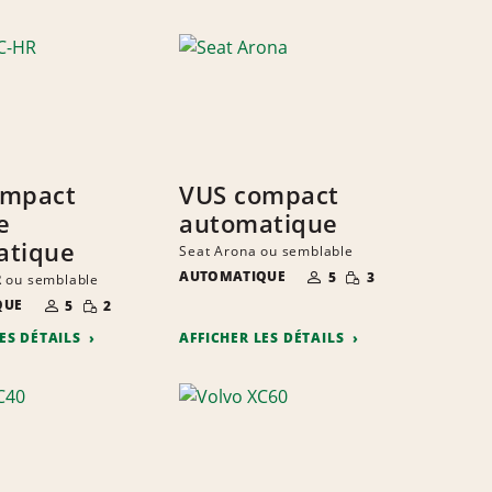
ompact
VUS compact
e
automatique
atique
Seat Arona ou semblable
NOMBRE DE
QUANTITÉ
AUTOMATIQUE
5
3
 ou semblable
PERSONNES
RÉDUITE
NOMBRE DE
QUANTITÉ
QUE
5
2
PERSONNES
RÉDUITE
LES DÉTAILS
AFFICHER LES DÉTAILS