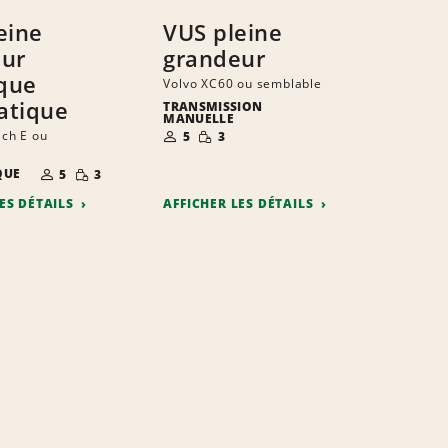
eine
VUS pleine
eur
grandeur
ique
Volvo XC60 ou semblable
atique
TRANSMISSION
MANUELLE
NOMBRE DE
QUANTITÉ
ch E ou
5
3
PERSONNES
RÉDUITE
NOMBRE DE
QUANTITÉ
QUE
5
3
PERSONNES
RÉDUITE
LES DÉTAILS
AFFICHER LES DÉTAILS