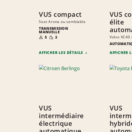
VUS compact
VUS c
élite
Seat Arona ou semblable
autom
TRANSMISSION
MANUELLE
NOMBRE DE
QUANTITÉ
Volvo XC40 
5
3
PERSONNES
RÉDUITE
AUTOMATI
AFFICHER LES DÉTAILS
AFFICHER 
VUS
VUS
intermédiaire
interm
électrique
hybrid
automatique
autom