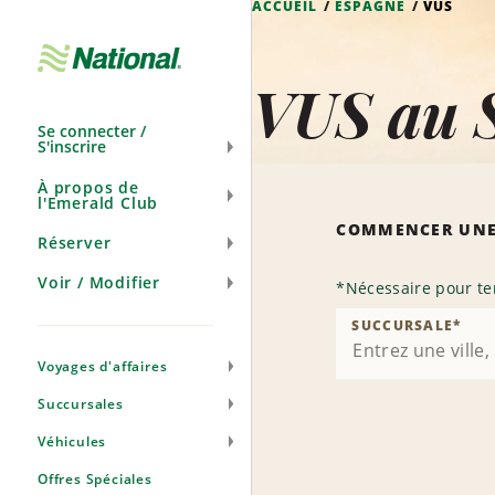
ACCUEIL
ESPAGNE
VUS
Ignorer
la
navigation
VUS au 
Se connecter /
S'inscrire
À propos de
l'Emerald Club
COMMENCER UNE
Réserver
Voir / Modifier
*
Nécessaire pour te
SUCCURSALE
*
Voyages d'affaires
Succursales
Véhicules
Offres Spéciales