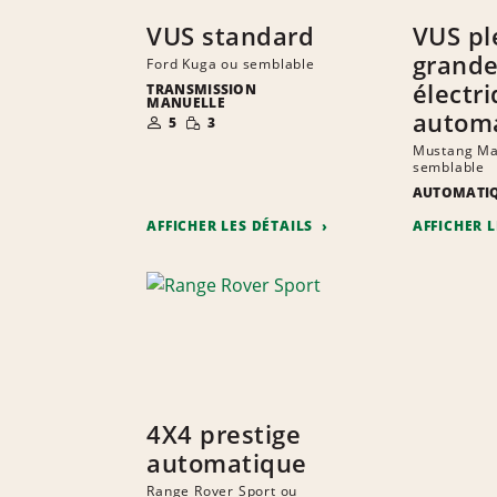
VUS standard
VUS pl
grand
Ford Kuga ou semblable
électr
TRANSMISSION
MANUELLE
NOMBRE DE
QUANTITÉ
autom
5
3
PERSONNES
RÉDUITE
Mustang Ma
semblable
AUTOMATI
AFFICHER LES DÉTAILS
AFFICHER 
4X4 prestige
automatique
Range Rover Sport ou