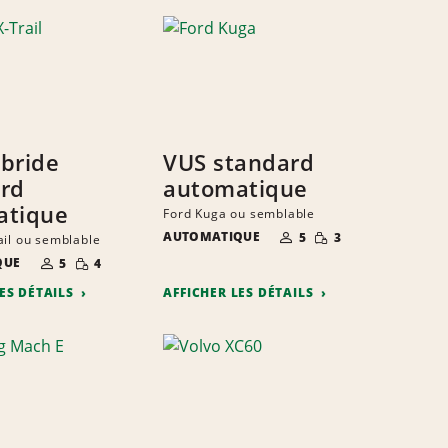
bride
VUS standard
rd
automatique
atique
Ford Kuga ou semblable
NOMBRE DE
QUANTITÉ
AUTOMATIQUE
5
3
ail ou semblable
PERSONNES
RÉDUITE
NOMBRE DE
QUANTITÉ
QUE
5
4
PERSONNES
RÉDUITE
LES DÉTAILS
AFFICHER LES DÉTAILS