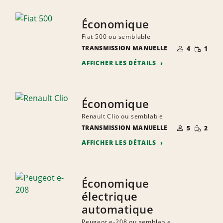
Économique
Fiat 500 ou semblable
NOMBRE DE
QUANTIT
TRANSMISSION MANUELLE
4
1
PERSONNES
RÉDUITE
AFFICHER LES DÉTAILS
Économique
Renault Clio ou semblable
NOMBRE DE
QUANTIT
TRANSMISSION MANUELLE
5
2
PERSONNES
RÉDUITE
AFFICHER LES DÉTAILS
Économique
électrique
automatique
Peugeot e-208 ou semblable