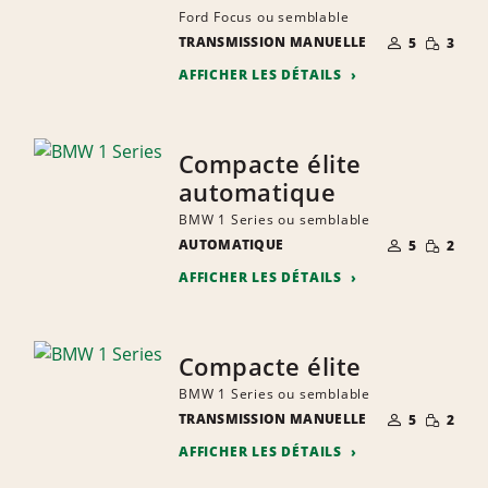
Ford Focus ou semblable
NOMBRE DE
QUANTIT
TRANSMISSION MANUELLE
5
3
PERSONNES
RÉDUITE
AFFICHER LES DÉTAILS
Compacte élite
automatique
BMW 1 Series ou semblable
NOMBRE DE
QUANTIT
AUTOMATIQUE
5
2
PERSONNES
RÉDUITE
AFFICHER LES DÉTAILS
Compacte élite
BMW 1 Series ou semblable
NOMBRE DE
QUANTIT
TRANSMISSION MANUELLE
5
2
PERSONNES
RÉDUITE
AFFICHER LES DÉTAILS