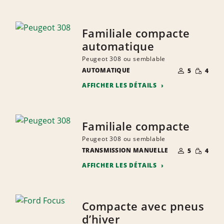
Familiale compacte
automatique
Peugeot 308 ou semblable
NOMBRE DE
QUANTIT
AUTOMATIQUE
5
4
PERSONNES
RÉDUITE
AFFICHER LES DÉTAILS
Familiale compacte
Peugeot 308 ou semblable
NOMBRE DE
QUANTIT
TRANSMISSION MANUELLE
5
4
PERSONNES
RÉDUITE
AFFICHER LES DÉTAILS
Compacte avec pneus
d’hiver