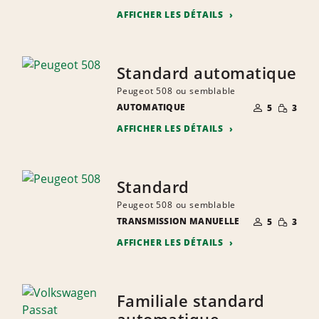
AFFICHER LES DÉTAILS
Standard automatique
Peugeot 508 ou semblable
NOMBRE DE
QUANTIT
AUTOMATIQUE
5
3
PERSONNES
RÉDUITE
AFFICHER LES DÉTAILS
Standard
Peugeot 508 ou semblable
NOMBRE DE
QUANTIT
TRANSMISSION MANUELLE
5
3
PERSONNES
RÉDUITE
AFFICHER LES DÉTAILS
Familiale standard