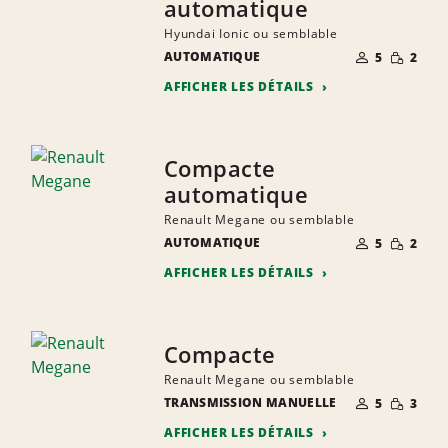
automatique
Hyundai Ionic ou semblable
NOMBRE DE
QUANTIT
AUTOMATIQUE
5
2
PERSONNES
RÉDUITE
AFFICHER LES DÉTAILS
Compacte
automatique
Renault Megane ou semblable
NOMBRE DE
QUANTIT
AUTOMATIQUE
5
2
PERSONNES
RÉDUITE
AFFICHER LES DÉTAILS
Compacte
Renault Megane ou semblable
NOMBRE DE
QUANTIT
TRANSMISSION MANUELLE
5
3
PERSONNES
RÉDUITE
AFFICHER LES DÉTAILS