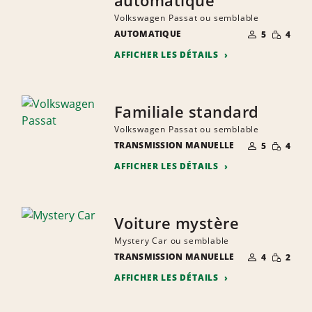
automatique
Volkswagen Passat ou semblable
NOMBRE DE
QUANTIT
AUTOMATIQUE
5
4
PERSONNES
RÉDUITE
AFFICHER LES DÉTAILS
Familiale standard
Volkswagen Passat ou semblable
NOMBRE DE
QUANTIT
TRANSMISSION MANUELLE
5
4
PERSONNES
RÉDUITE
AFFICHER LES DÉTAILS
Voiture mystère
Mystery Car ou semblable
NOMBRE DE
QUANTIT
TRANSMISSION MANUELLE
4
2
PERSONNES
RÉDUITE
AFFICHER LES DÉTAILS