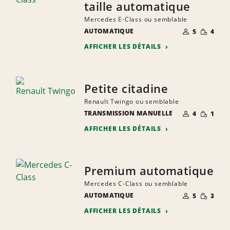
taille automatique
Mercedes E-Class ou semblable
NOMBRE DE
QUANTIT
AUTOMATIQUE
5
4
PERSONNES
RÉDUITE
AFFICHER LES DÉTAILS
Petite citadine
Renault Twingo ou semblable
NOMBRE DE
QUANTIT
TRANSMISSION MANUELLE
4
1
PERSONNES
RÉDUITE
AFFICHER LES DÉTAILS
Premium automatique
Mercedes C-Class ou semblable
NOMBRE DE
QUANTIT
AUTOMATIQUE
5
3
PERSONNES
RÉDUITE
AFFICHER LES DÉTAILS