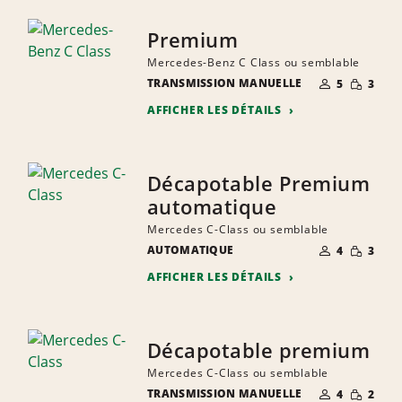
Premium
Mercedes-Benz C Class ou semblable
NOMBRE DE
QUANTIT
TRANSMISSION MANUELLE
5
3
PERSONNES
RÉDUITE
AFFICHER LES DÉTAILS
Décapotable Premium
automatique
Mercedes C-Class ou semblable
NOMBRE DE
QUANTIT
AUTOMATIQUE
4
3
PERSONNES
RÉDUITE
AFFICHER LES DÉTAILS
Décapotable premium
Mercedes C-Class ou semblable
NOMBRE DE
QUANTIT
TRANSMISSION MANUELLE
4
2
PERSONNES
RÉDUITE