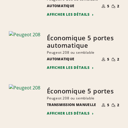
NOMBRE DE
QUANTIT
AUTOMATIQUE
5
2
PERSONNES
RÉDUITE
AFFICHER LES DÉTAILS
Économique 5 portes
automatique
Peugeot 208 ou semblable
NOMBRE DE
QUANTIT
AUTOMATIQUE
5
2
PERSONNES
RÉDUITE
AFFICHER LES DÉTAILS
Économique 5 portes
Peugeot 208 ou semblable
NOMBRE DE
QUANTIT
TRANSMISSION MANUELLE
5
2
PERSONNES
RÉDUITE
AFFICHER LES DÉTAILS