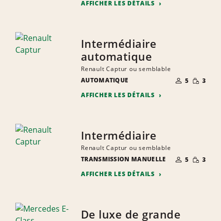
AFFICHER LES DÉTAILS
Intermédiaire
automatique
Renault Captur ou semblable
NOMBRE DE
QUANTIT
AUTOMATIQUE
5
3
PERSONNES
RÉDUITE
AFFICHER LES DÉTAILS
Intermédiaire
Renault Captur ou semblable
NOMBRE DE
QUANTIT
TRANSMISSION MANUELLE
5
3
PERSONNES
RÉDUITE
AFFICHER LES DÉTAILS
De luxe de grande