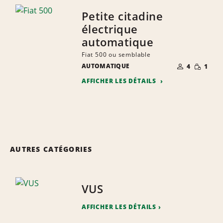
Petite citadine
électrique
automatique
Fiat 500 ou semblable
NOMBRE DE
QUANTIT
AUTOMATIQUE
4
1
PERSONNES
RÉDUITE
AFFICHER LES DÉTAILS
AUTRES CATÉGORIES
VUS
AFFICHER LES DÉTAILS