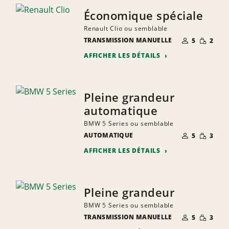
Économique spéciale
Renault Clio ou semblable
NOMBRE DE
QUANTIT
TRANSMISSION MANUELLE
5
2
PERSONNES
RÉDUITE
AFFICHER LES DÉTAILS
Pleine grandeur
automatique
BMW 5 Series ou semblable
NOMBRE DE
QUANTIT
AUTOMATIQUE
5
3
PERSONNES
RÉDUITE
AFFICHER LES DÉTAILS
Pleine grandeur
BMW 5 Series ou semblable
NOMBRE DE
QUANTIT
TRANSMISSION MANUELLE
5
3
PERSONNES
RÉDUITE