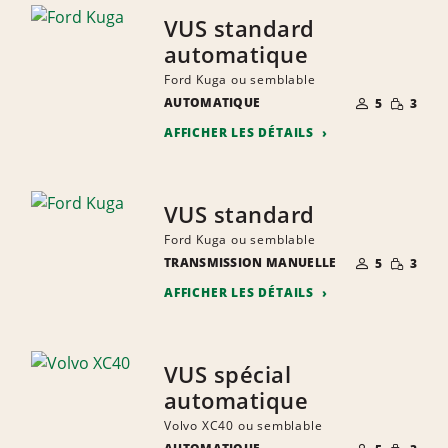
VUS standard
automatique
Ford Kuga ou semblable
NOMBRE DE
QUANTIT
AUTOMATIQUE
5
3
PERSONNES
RÉDUITE
AFFICHER LES DÉTAILS
VUS standard
Ford Kuga ou semblable
NOMBRE DE
QUANTIT
TRANSMISSION MANUELLE
5
3
PERSONNES
RÉDUITE
AFFICHER LES DÉTAILS
VUS spécial
automatique
Volvo XC40 ou semblable
NOMBRE DE
QUANTIT