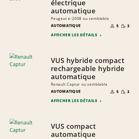
électrique
automatique
Peugeot e-2008 ou semblable
NOMBRE DE
QUANTIT
AUTOMATIQUE
5
3
PERSONNES
RÉDUITE
AFFICHER LES DÉTAILS
VUS hybride compact
rechargeable hybride
automatique
Renault Captur ou semblable
NOMBRE DE
QUANTIT
AUTOMATIQUE
5
3
PERSONNES
RÉDUITE
AFFICHER LES DÉTAILS
VUS compact
automatique