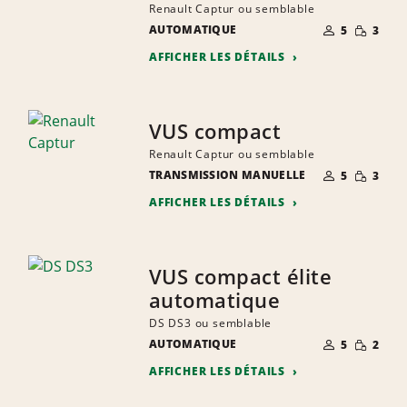
Renault Captur ou semblable
NOMBRE DE
QUANTIT
AUTOMATIQUE
5
3
PERSONNES
RÉDUITE
AFFICHER LES DÉTAILS
VUS compact
Renault Captur ou semblable
NOMBRE DE
QUANTIT
TRANSMISSION MANUELLE
5
3
PERSONNES
RÉDUITE
AFFICHER LES DÉTAILS
VUS compact élite
automatique
DS DS3 ou semblable
NOMBRE DE
QUANTIT
AUTOMATIQUE
5
2
PERSONNES
RÉDUITE
AFFICHER LES DÉTAILS