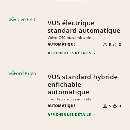
VUS électrique
standard automatique
Volvo C40 ou semblable
NOMBRE DE
QUANTIT
AUTOMATIQUE
5
3
PERSONNES
RÉDUITE
AFFICHER LES DÉTAILS
VUS standard hybride
enfichable
automatique
Ford Kuga ou semblable
NOMBRE DE
QUANTIT
AUTOMATIQUE
5
3
PERSONNES
RÉDUITE
AFFICHER LES DÉTAILS