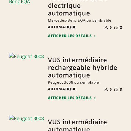
électrique
automatique
Mercedes-Benz EQA ou semblable
NOMBRE DE
QUANTIT
AUTOMATIQUE
5
2
PERSONNES
RÉDUITE
AFFICHER LES DÉTAILS
VUS intermédiaire
rechargeable hybride
automatique
Peugeot 3008 ou semblable
NOMBRE DE
QUANTIT
AUTOMATIQUE
5
3
PERSONNES
RÉDUITE
AFFICHER LES DÉTAILS
VUS intermédiaire
automatique