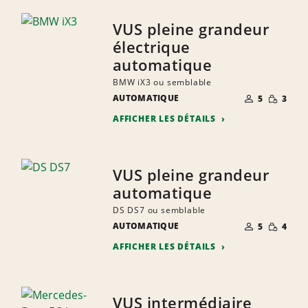
VUS pleine grandeur
électrique
automatique
BMW iX3 ou semblable
NOMBRE DE
QUANTIT
AUTOMATIQUE
5
3
PERSONNES
RÉDUITE
AFFICHER LES DÉTAILS
VUS pleine grandeur
automatique
DS DS7 ou semblable
NOMBRE DE
QUANTIT
AUTOMATIQUE
5
4
PERSONNES
RÉDUITE
AFFICHER LES DÉTAILS
VUS intermédiaire