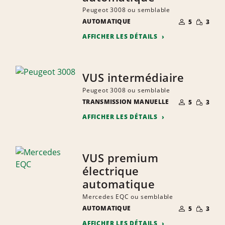
Peugeot 3008 ou semblable
NOMBRE DE
QUANTIT
AUTOMATIQUE
5
3
PERSONNES
RÉDUITE
AFFICHER LES DÉTAILS
VUS intermédiaire
Peugeot 3008 ou semblable
NOMBRE DE
QUANTIT
TRANSMISSION MANUELLE
5
3
PERSONNES
RÉDUITE
AFFICHER LES DÉTAILS
VUS premium
électrique
automatique
Mercedes EQC ou semblable
NOMBRE DE
QUANTIT
AUTOMATIQUE
5
3
PERSONNES
RÉDUITE
AFFICHER LES DÉTAILS