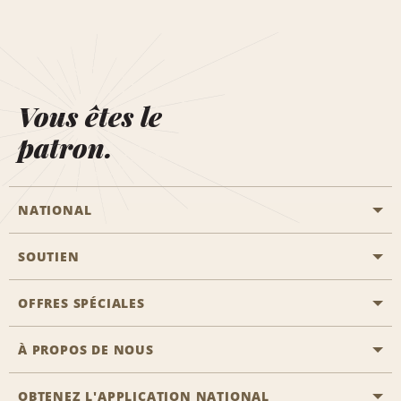
Vous êtes le
patron.
NATIONAL
SOUTIEN
Aviation générale
Emplacements Emerald Aisle
OFFRES SPÉCIALES
Clients ayant un handicap
Agents de voyage
Nous contacter
À PROPOS DE NOUS
Toutes les offres
Programmes de récompenses pour partenaires
FAQ
Offres de dernière minute
OBTENEZ L'APPLICATION NATIONAL
Histoire de l’entreprise