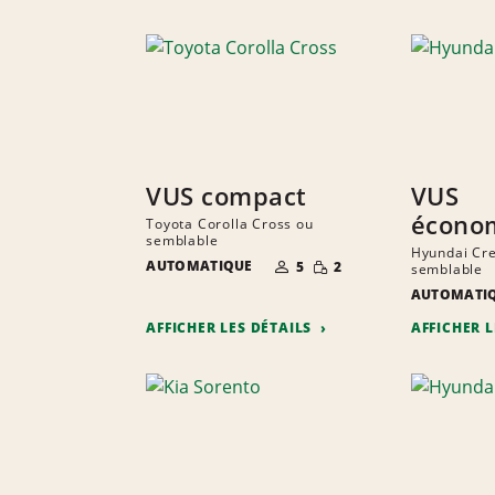
VUS compact
VUS
écono
Toyota Corolla Cross ou
semblable
Hyundai Cre
NOMBRE DE
QUANTITÉ
AUTOMATIQUE
5
2
semblable
PERSONNES
RÉDUITE
AUTOMATI
AFFICHER LES DÉTAILS
AFFICHER 