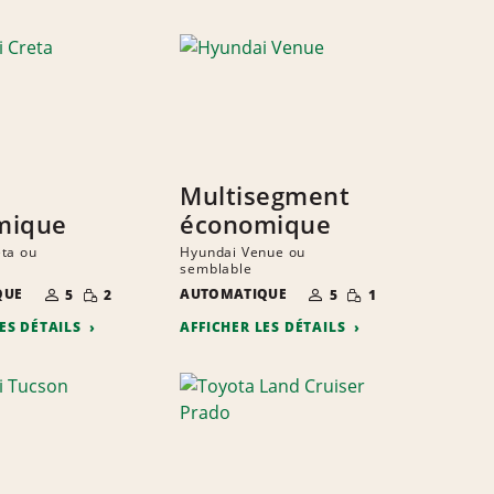
Multisegment
mique
économique
ta ou
Hyundai Venue ou
semblable
NOMBRE DE
QUANTITÉ
NOMBRE DE
QUANTITÉ
QUE
AUTOMATIQUE
5
2
5
1
PERSONNES
RÉDUITE
PERSONNES
RÉDUITE
LES DÉTAILS
AFFICHER LES DÉTAILS