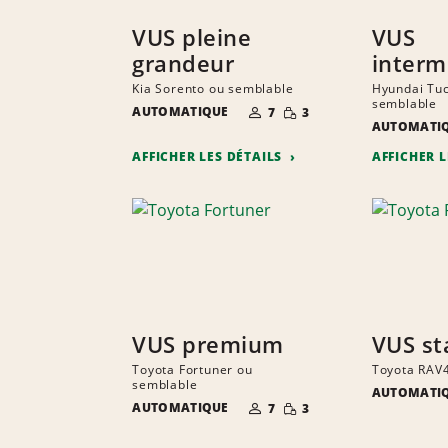
VUS pleine
VUS
grandeur
interm
Kia Sorento ou semblable
Hyundai Tu
semblable
NOMBRE DE
QUANTITÉ
AUTOMATIQUE
7
3
PERSONNES
RÉDUITE
AUTOMATI
AFFICHER LES DÉTAILS
AFFICHER 
VUS premium
VUS st
Toyota Fortuner ou
Toyota RAV
semblable
AUTOMATI
NOMBRE DE
QUANTITÉ
AUTOMATIQUE
7
3
PERSONNES
RÉDUITE