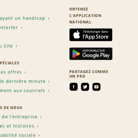
OBTENEZ
L'APPLICATION
 ayant un handicap
NATIONAL
ntacter
u Site
SPÉCIALES
les offres
PARTAGEZ COMME
UN PRO
de dernière minute
ent aux courriels
S DE NOUS
e de l’entreprise
es et histoires
abilité sociale