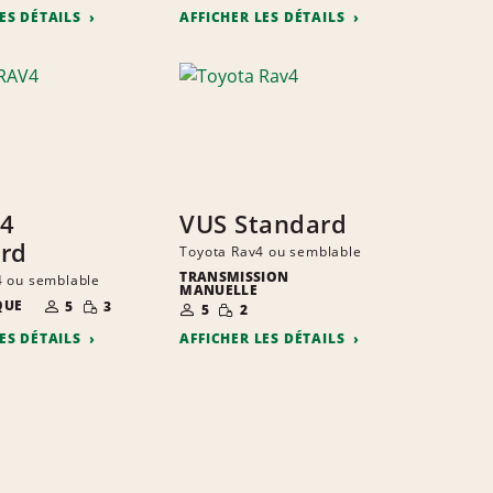
LES DÉTAILS
AFFICHER LES DÉTAILS
x4
VUS Standard
rd
Toyota Rav4 ou semblable
TRANSMISSION
4 ou semblable
MANUELLE
NOMBRE DE
QUANTITÉ
NOMBRE DE
QUANTITÉ
QUE
5
3
5
2
PERSONNES
RÉDUITE
PERSONNES
RÉDUITE
LES DÉTAILS
AFFICHER LES DÉTAILS