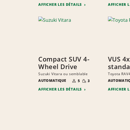
AFFICHER LES DÉTAILS
AFFICHER 
Compact SUV 4-
VUS 4
Wheel Drive
standa
Suzuki Vitara ou semblable
Toyota RAV
NOMBRE DE
QUANTITÉ
AUTOMATIQUE
AUTOMATI
5
3
PERSONNES
RÉDUITE
AFFICHER LES DÉTAILS
AFFICHER 