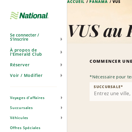
ACCUEIL
PANAMA
VUS
Ignorer
la
navigation
VUS au
Se connecter /
S'inscrire
À propos de
l'Emerald Club
COMMENCER UNE
Réserver
Voir / Modifier
*
Nécessaire pour te
SUCCURSALE
*
Voyages d'affaires
Succursales
Véhicules
Offres Spéciales