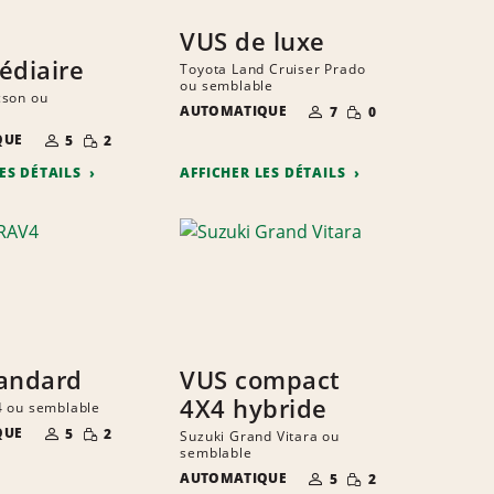
VUS de luxe
édiaire
Toyota Land Cruiser Prado
ou semblable
cson ou
NOMBRE DE
QUANTITÉ
AUTOMATIQUE
7
0
PERSONNES
RÉDUITE
NOMBRE DE
QUANTITÉ
QUE
5
2
PERSONNES
RÉDUITE
LES DÉTAILS
AFFICHER LES DÉTAILS
andard
VUS compact
4X4 hybride
4 ou semblable
NOMBRE DE
QUANTITÉ
QUE
5
2
Suzuki Grand Vitara ou
PERSONNES
RÉDUITE
semblable
NOMBRE DE
QUANTITÉ
AUTOMATIQUE
5
2
PERSONNES
RÉDUITE