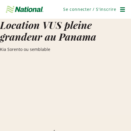
Ignorer
la
Se connecter / S'inscrire
navigation
Men
Location VUS pleine
grandeur au Panama
Kia Sorento ou semblable