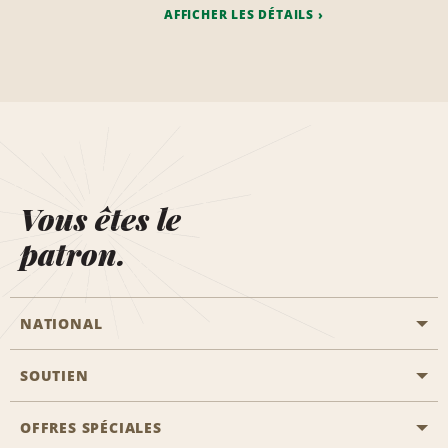
AFFICHER LES DÉTAILS
Vous êtes le
patron.
NATIONAL
SOUTIEN
Aviation générale
Emplacements Emerald Aisle
OFFRES SPÉCIALES
Clients ayant un handicap