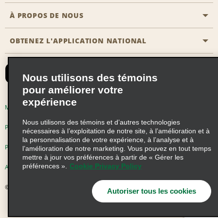
Agents de voyage
Nous contacter
À PROPOS DE NOUS
Toutes les offres
Programmes de récompenses pour partenaires
FAQ
Offres de dernière minute
OBTENEZ L'APPLICATION NATIONAL
Histoire de l’entreprise
Réserver un véhicule pour quelqu'un d'autre
Carte du Site
Abonnement aux courriels
Nouvelles et histoires
CAA
Nous utilisons des témoins
Responsabilité sociale
Emerald Club se connecter
pour améliorer votre
expérience
Occasions de franchise mondiales
Emerald Club S'inscrire
Modalités d'utilisation
Politique de confidentialité
Perspectives de carrière
Nous utilisons des témoins et d’autres technologies
Emerald Club Avantages
Politique sur les fichiers témoins
nécessaires à l’exploitation de notre site, à l’amélioration et à
la personnalisation de votre expérience, à l’analyse et à
Emerald Club Services
Pluriannuel d'accessibilité
Choix de confidentialité
l’amélioration de notre marketing. Vous pouvez en tout temps
mettre à jour vos préférences à partir de « Gérer les
préférences ».
Cookie Privacy Policy
AdChoices
© 2026 Enterprise Holdings, Inc. Tous droits réservés
Autoriser tous les cookies