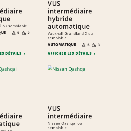
VUS
édiaire
intermédiaire
ique
hybride
automatique
 ou semblable
NOMBRE DE
QUANTITÉ
QUE
5
2
Vauxhall Grandland X ou
PERSONNES
RÉDUITE
semblable
NOMBRE DE
QUANTITÉ
AUTOMATIQUE
5
3
PERSONNES
RÉDUITE
LES DÉTAILS
AFFICHER LES DÉTAILS
VUS
édiaire
intermédiaire
atique
Nissan Qashqai ou
semblable
qai ou