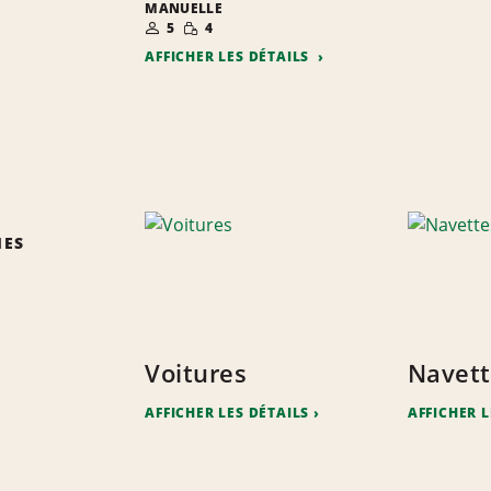
MANUELLE
NOMBRE DE
QUANTITÉ
5
4
PERSONNES
RÉDUITE
AFFICHER LES DÉTAILS
IES
Voitures
Navett
AFFICHER LES DÉTAILS
AFFICHER L