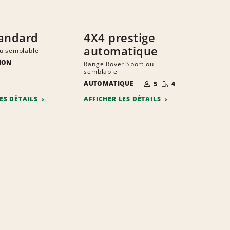
andard
4X4 prestige
automatique
u semblable
ION
Range Rover Sport ou
semblable
E
ITÉ
S
TE
NOMBRE DE
QUANTITÉ
AUTOMATIQUE
5
4
PERSONNES
RÉDUITE
LES DÉTAILS
AFFICHER LES DÉTAILS