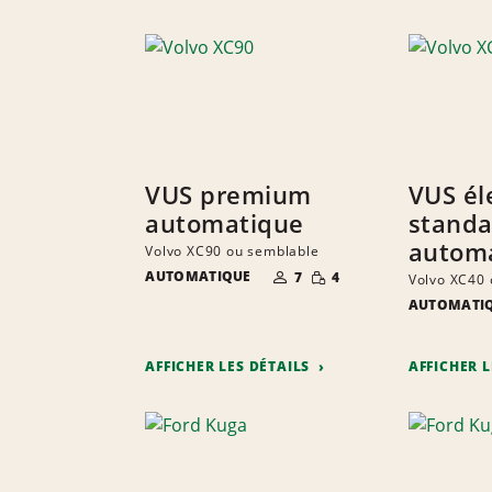
VUS premium
VUS él
automatique
standa
autom
Volvo XC90 ou semblable
NOMBRE DE
QUANTITÉ
AUTOMATIQUE
7
4
Volvo XC40 
PERSONNES
RÉDUITE
AUTOMATI
AFFICHER LES DÉTAILS
AFFICHER 