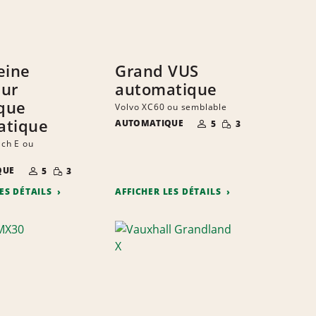
eine
Grand VUS
eur
automatique
ique
Volvo XC60 ou semblable
NOMBRE DE
QUANTITÉ
atique
AUTOMATIQUE
5
3
PERSONNES
RÉDUITE
ch E ou
NOMBRE DE
QUANTITÉ
QUE
5
3
PERSONNES
RÉDUITE
LES DÉTAILS
AFFICHER LES DÉTAILS