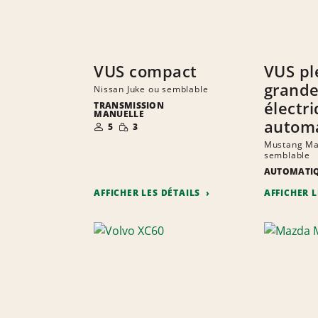
VUS compact
VUS pl
grand
Nissan Juke ou semblable
électr
TRANSMISSION
MANUELLE
NOMBRE DE
QUANTITÉ
autom
5
3
PERSONNES
RÉDUITE
Mustang Ma
semblable
AUTOMATI
AFFICHER LES DÉTAILS
AFFICHER 