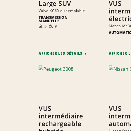
Large SUV
VUS
interm
Volvo XC60 ou semblable
électr
TRANSMISSION
MANUELLE
NOMBRE DE
QUANTITÉ
Mazda MX30
5
3
PERSONNES
RÉDUITE
AUTOMATI
AFFICHER LES DÉTAILS
AFFICHER 
VUS
VUS
intermédiaire
interm
rechargeable
autom
hybride
Nissan Qash