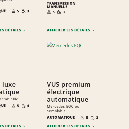
TRANSMISSION
MANUELLE
NOMBRE DE
QUANTITÉ
NOMBRE DE
QUANTITÉ
QUE
5
3
5
3
PERSONNES
RÉDUITE
PERSONNES
RÉDUITE
LES DÉTAILS
AFFICHER LES DÉTAILS
 luxe
VUS premium
atique
électrique
automatique
semblable
NOMBRE DE
QUANTITÉ
QUE
5
4
Mercedes EQC ou
PERSONNES
RÉDUITE
semblable
NOMBRE DE
QUANTITÉ
AUTOMATIQUE
5
3
PERSONNES
RÉDUITE
LES DÉTAILS
AFFICHER LES DÉTAILS