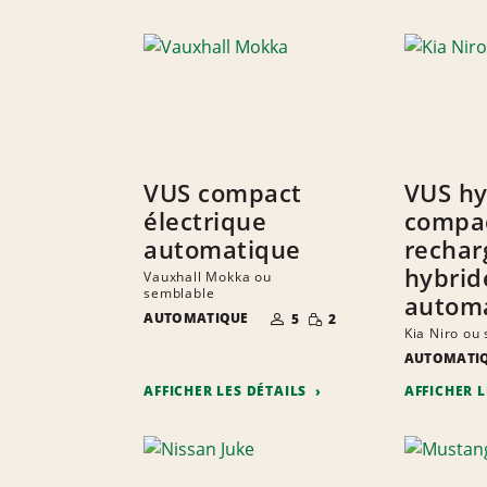
VUS compact
VUS hy
électrique
compa
automatique
rechar
hybrid
Vauxhall Mokka ou
semblable
autom
NOMBRE DE
QUANTITÉ
AUTOMATIQUE
5
2
PERSONNES
RÉDUITE
Kia Niro ou
AUTOMATI
AFFICHER LES DÉTAILS
AFFICHER 