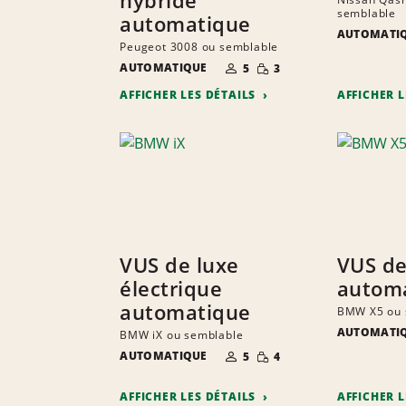
semblable
automatique
AUTOMATI
Peugeot 3008 ou semblable
NOMBRE DE
QUANTITÉ
AUTOMATIQUE
5
3
PERSONNES
RÉDUITE
AFFICHER LES DÉTAILS
AFFICHER 
VUS de luxe
VUS de
électrique
autom
automatique
BMW X5 ou 
AUTOMATI
BMW iX ou semblable
NOMBRE DE
QUANTITÉ
AUTOMATIQUE
5
4
PERSONNES
RÉDUITE
AFFICHER LES DÉTAILS
AFFICHER 