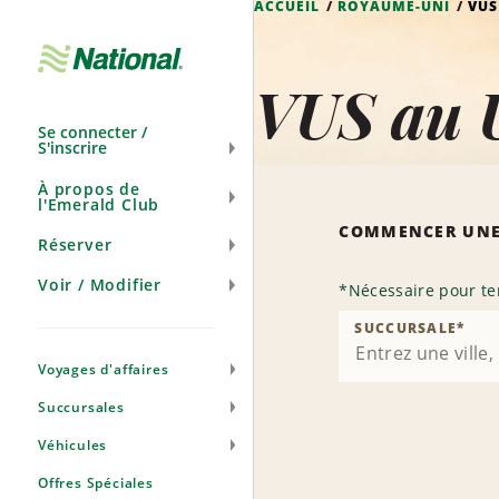
ACCUEIL
ROYAUME-UNI
VUS
Ignorer
la
navigation
VUS au 
Se connecter /
S'inscrire
À propos de
l'Emerald Club
COMMENCER UNE
Réserver
Voir / Modifier
*
Nécessaire pour te
SUCCURSALE
*
Voyages d'affaires
Succursales
Véhicules
Offres Spéciales