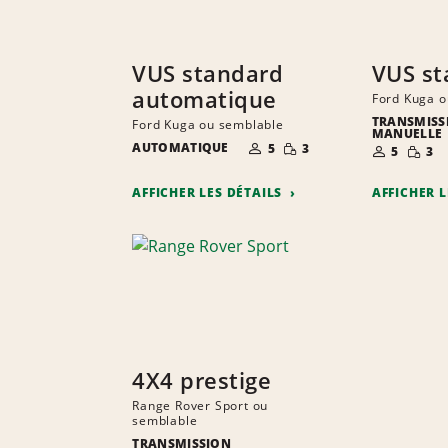
VUS standard
VUS st
automatique
Ford Kuga o
TRANSMISS
Ford Kuga ou semblable
MANUELLE
NOMBRE DE
QUANTITÉ
NOMBRE D
QUANT
AUTOMATIQUE
5
3
5
3
PERSONNES
RÉDUITE
PERSONNE
RÉDUI
AFFICHER LES DÉTAILS
AFFICHER 
4X4 prestige
Range Rover Sport ou
semblable
TRANSMISSION