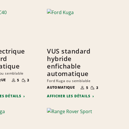
ectrique
VUS standard
rd
hybride
atique
enfichable
automatique
ou semblable
NOMBRE DE
QUANTITÉ
QUE
5
3
Ford Kuga ou semblable
PERSONNES
RÉDUITE
NOMBRE DE
QUANTITÉ
AUTOMATIQUE
5
3
PERSONNES
RÉDUITE
LES DÉTAILS
AFFICHER LES DÉTAILS