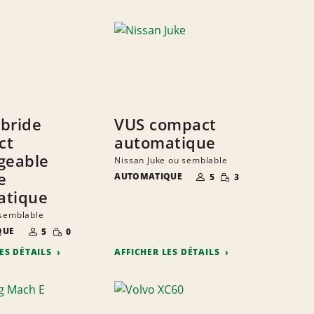
bride
VUS compact
ct
automatique
geable
Nissan Juke ou semblable
NOMBRE DE
QUANTITÉ
e
AUTOMATIQUE
5
3
PERSONNES
RÉDUITE
atique
 semblable
NOMBRE DE
QUANTITÉ
QUE
5
0
PERSONNES
RÉDUITE
LES DÉTAILS
AFFICHER LES DÉTAILS