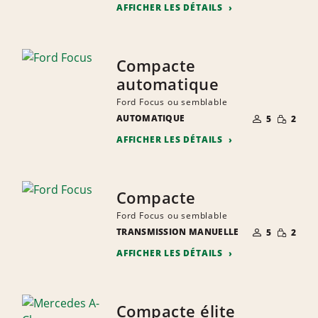
AFFICHER LES DÉTAILS
Compacte
automatique
Ford Focus ou semblable
NOMBRE DE
QUANTIT
AUTOMATIQUE
5
2
PERSONNES
RÉDUITE
AFFICHER LES DÉTAILS
Compacte
Ford Focus ou semblable
NOMBRE DE
QUANTIT
TRANSMISSION MANUELLE
5
2
PERSONNES
RÉDUITE
AFFICHER LES DÉTAILS
Compacte élite