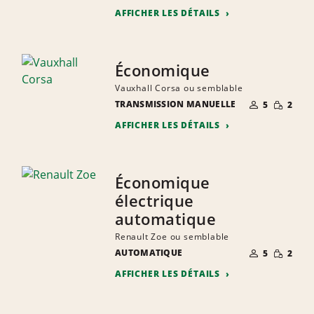
AFFICHER LES DÉTAILS
Économique
Vauxhall Corsa ou semblable
NOMBRE DE
QUANTIT
TRANSMISSION MANUELLE
5
2
PERSONNES
RÉDUITE
AFFICHER LES DÉTAILS
Économique
électrique
automatique
Renault Zoe ou semblable
NOMBRE DE
QUANTIT
AUTOMATIQUE
5
2
PERSONNES
RÉDUITE
AFFICHER LES DÉTAILS