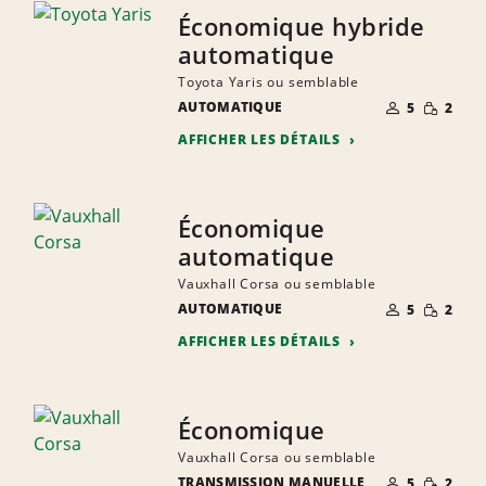
Économique hybride
automatique
Toyota Yaris ou semblable
NOMBRE DE
QUANTIT
AUTOMATIQUE
5
2
PERSONNES
RÉDUITE
AFFICHER LES DÉTAILS
Économique
automatique
Vauxhall Corsa ou semblable
NOMBRE DE
QUANTIT
AUTOMATIQUE
5
2
PERSONNES
RÉDUITE
AFFICHER LES DÉTAILS
Économique
Vauxhall Corsa ou semblable
NOMBRE DE
QUANTIT
TRANSMISSION MANUELLE
5
2