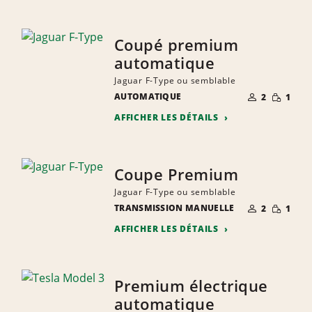
Coupé premium
automatique
Jaguar F-Type ou semblable
NOMBRE DE
QUANTIT
AUTOMATIQUE
2
1
PERSONNES
RÉDUITE
AFFICHER LES DÉTAILS
Coupe Premium
Jaguar F-Type ou semblable
NOMBRE DE
QUANTIT
TRANSMISSION MANUELLE
2
1
PERSONNES
RÉDUITE
AFFICHER LES DÉTAILS
Premium électrique
automatique