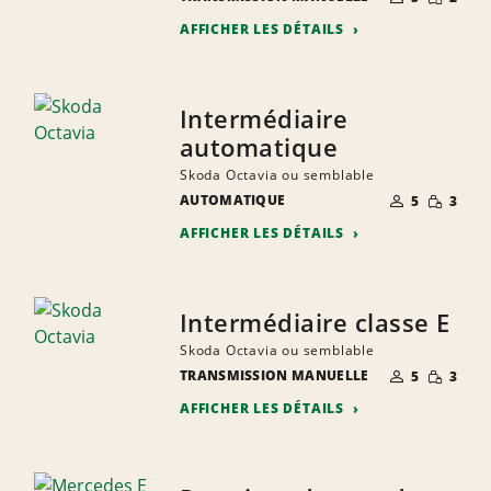
PERSONNES
RÉDUITE
AFFICHER LES DÉTAILS
Intermédiaire
automatique
Skoda Octavia ou semblable
NOMBRE DE
QUANTIT
AUTOMATIQUE
5
3
PERSONNES
RÉDUITE
AFFICHER LES DÉTAILS
Intermédiaire classe E
Skoda Octavia ou semblable
NOMBRE DE
QUANTIT
TRANSMISSION MANUELLE
5
3
PERSONNES
RÉDUITE
AFFICHER LES DÉTAILS