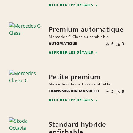
AFFICHER LES DÉTAILS
Premium automatique
Mercedes C-Class ou semblable
NOMBRE DE
QUANTIT
AUTOMATIQUE
5
3
PERSONNES
RÉDUITE
AFFICHER LES DÉTAILS
Petite premium
Mercedes Classe C ou semblable
NOMBRE DE
QUANTIT
TRANSMISSION MANUELLE
5
3
PERSONNES
RÉDUITE
AFFICHER LES DÉTAILS
Standard hybride
enfichable