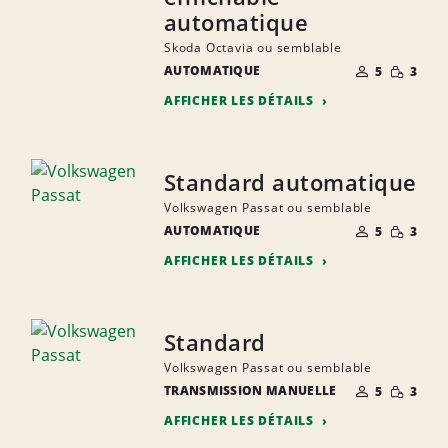
automatique
Skoda Octavia ou semblable
NOMBRE DE
QUANTIT
AUTOMATIQUE
5
3
PERSONNES
RÉDUITE
AFFICHER LES DÉTAILS
Standard automatique
Volkswagen Passat ou semblable
NOMBRE DE
QUANTIT
AUTOMATIQUE
5
3
PERSONNES
RÉDUITE
AFFICHER LES DÉTAILS
Standard
Volkswagen Passat ou semblable
NOMBRE DE
QUANTIT
TRANSMISSION MANUELLE
5
3
PERSONNES
RÉDUITE
AFFICHER LES DÉTAILS