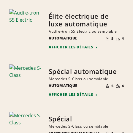
Élite électrique de
luxe automatique
Audi e-tron 55 Electric ou semblable
NOMBRE DE
QUANTIT
AUTOMATIQUE
5
4
PERSONNES
RÉDUITE
AFFICHER LES DÉTAILS
Spécial automatique
Mercedes S-Class ou semblable
NOMBRE DE
QUANTIT
AUTOMATIQUE
5
4
PERSONNES
RÉDUITE
AFFICHER LES DÉTAILS
Spécial
Mercedes S-Class ou semblable
NOMBRE DE
QUANTIT