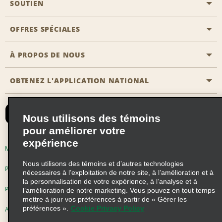
SOUTIEN
Aviation générale
Emplacements Emerald Aisle
OFFRES SPÉCIALES
Clients ayant un handicap
Agents de voyage
Nous contacter
À PROPOS DE NOUS
Toutes les offres
Programmes de récompenses pour partenaires
FAQ
Offres de dernière minute
OBTENEZ L'APPLICATION NATIONAL
Histoire de l’entreprise
Réserver un véhicule pour quelqu'un d'autre
Carte du Site
Abonnement aux courriels
Nouvelles et histoires
CAA
Nous utilisons des témoins
Responsabilité sociale
Emerald Club se connecter
pour améliorer votre
expérience
Occasions de franchise mondiales
Emerald Club S'inscrire
Modalités d'utilisation
Politique de confidentialité
Perspectives de carrière
Nous utilisons des témoins et d’autres technologies
Emerald Club Avantages
Politique sur les fichiers témoins
nécessaires à l’exploitation de notre site, à l’amélioration et à
la personnalisation de votre expérience, à l’analyse et à
Emerald Club Services
Pluriannuel d'accessibilité
Choix de confidentialité
l’amélioration de notre marketing. Vous pouvez en tout temps
mettre à jour vos préférences à partir de « Gérer les
préférences ».
Cookie Privacy Policy
AdChoices