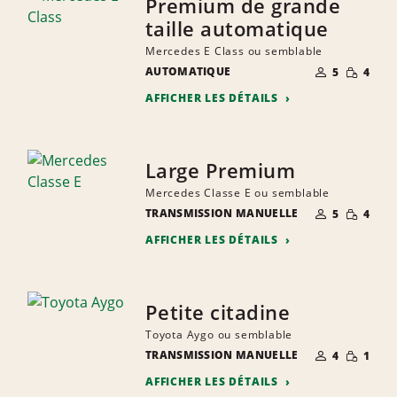
Premium de grande
taille automatique
Mercedes E Class ou semblable
NOMBRE DE
QUANTIT
AUTOMATIQUE
5
4
PERSONNES
RÉDUITE
AFFICHER LES DÉTAILS
Large Premium
Mercedes Classe E ou semblable
NOMBRE DE
QUANTIT
TRANSMISSION MANUELLE
5
4
PERSONNES
RÉDUITE
AFFICHER LES DÉTAILS
Petite citadine
Toyota Aygo ou semblable
NOMBRE DE
QUANTIT
TRANSMISSION MANUELLE
4
1
PERSONNES
RÉDUITE
AFFICHER LES DÉTAILS