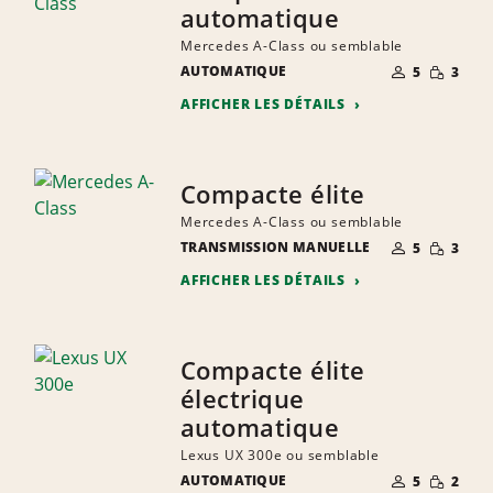
automatique
Mercedes A-Class ou semblable
NOMBRE DE
QUANTIT
AUTOMATIQUE
5
3
PERSONNES
RÉDUITE
AFFICHER LES DÉTAILS
Compacte élite
Mercedes A-Class ou semblable
NOMBRE DE
QUANTIT
TRANSMISSION MANUELLE
5
3
PERSONNES
RÉDUITE
AFFICHER LES DÉTAILS
Compacte élite
électrique
automatique
Lexus UX 300e ou semblable
NOMBRE DE
QUANTIT
AUTOMATIQUE
5
2
PERSONNES
RÉDUITE