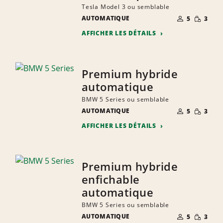
Tesla Model 3 ou semblable
NOMBRE DE
QUANTIT
AUTOMATIQUE
5
3
PERSONNES
RÉDUITE
AFFICHER LES DÉTAILS
Premium hybride
automatique
BMW 5 Series ou semblable
NOMBRE DE
QUANTIT
AUTOMATIQUE
5
3
PERSONNES
RÉDUITE
AFFICHER LES DÉTAILS
Premium hybride
enfichable
automatique
BMW 5 Series ou semblable
NOMBRE DE
QUANTIT
AUTOMATIQUE
5
3
PERSONNES
RÉDUITE