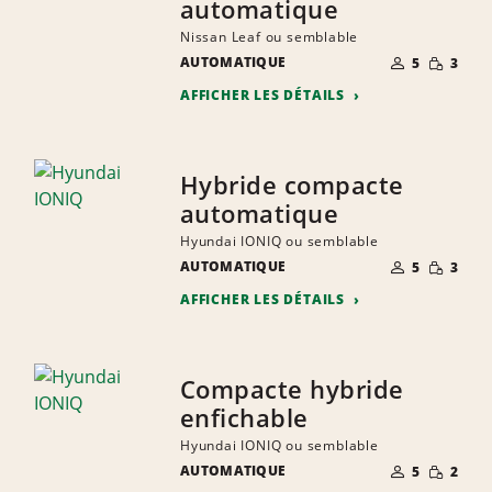
automatique
Nissan Leaf ou semblable
NOMBRE DE
QUANTIT
AUTOMATIQUE
5
3
PERSONNES
RÉDUITE
AFFICHER LES DÉTAILS
Hybride compacte
automatique
Hyundai IONIQ ou semblable
NOMBRE DE
QUANTIT
AUTOMATIQUE
5
3
PERSONNES
RÉDUITE
AFFICHER LES DÉTAILS
Compacte hybride
enfichable
Hyundai IONIQ ou semblable
NOMBRE DE
QUANTIT
AUTOMATIQUE
5
2
PERSONNES
RÉDUITE