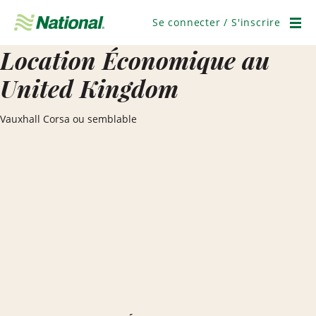
Ignorer
la
Se connecter / S'inscrire
navigation
Men
Location Économique au
United Kingdom
Vauxhall Corsa ou semblable