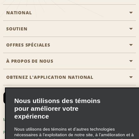
NATIONAL
SOUTIEN
Aviation générale
Emplacements Emerald Aisle
OFFRES SPÉCIALES
Clients ayant un handicap
Agents de voyage
Nous contacter
À PROPOS DE NOUS
Toutes les offres
Programmes de récompenses pour partenaires
FAQ
Offres de dernière minute
OBTENEZ L'APPLICATION NATIONAL
Histoire de l’entreprise
Réserver un véhicule pour quelqu'un d'autre
Carte du Site
Abonnement aux courriels
Nouvelles et histoires
CAA
Nous utilisons des témoins
Responsabilité sociale
Emerald Club se connecter
pour améliorer votre
expérience
Occasions de franchise mondiales
Emerald Club S'inscrire
Modalités d'utilisation
Politique de confidentialité
Perspectives de carrière
Nous utilisons des témoins et d’autres technologies
Emerald Club Avantages
Politique sur les fichiers témoins
nécessaires à l’exploitation de notre site, à l’amélioration et à