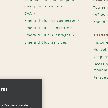
Réserver un véhicule pour
OFFRES 
quelqu'un d'autre
Toutes 
CAA
Offres 
Emerald Club se connecter
Abonnem
Emerald Club S'inscrire
Emerald Club Avantages
À PROPO
Emerald Club Services
Histoir
Nouvell
Respons
Occasio
mondia
Perspec
rer
à l’exploitation de