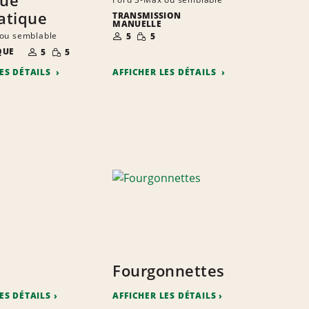
atique
TRANSMISSION
MANUELLE
NOMBRE DE
QUANTITÉ
 ou semblable
5
5
PERSONNES
RÉDUITE
NOMBRE DE
QUANTITÉ
QUE
5
5
PERSONNES
RÉDUITE
LES DÉTAILS
AFFICHER LES DÉTAILS
Fourgonnettes
ES DÉTAILS
AFFICHER LES DÉTAILS