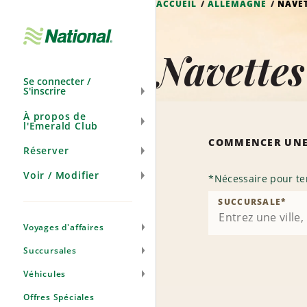
ACCUEIL
ALLEMAGNE
NAVE
Ignorer
la
navigation
Navette
Se connecter /
S'inscrire
À propos de
l'Emerald Club
COMMENCER UNE
Réserver
Voir / Modifier
*
Nécessaire pour te
SUCCURSALE
*
Voyages d'affaires
Succursales
Véhicules
Offres Spéciales