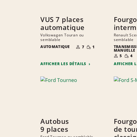
VUS 7 places
Fourgo
automatique
interm
Volkswagen Touran ou
Renault Sce
semblable
semblable
NOMBRE DE
QUANTITÉ
AUTOMATIQUE
TRANSMISS
7
1
PERSONNES
RÉDUITE
MANUELLE
NOMBRE D
QUANT
5
4
PERSONNE
RÉDUI
AFFICHER LES DÉTAILS
AFFICHER 
Autobus
Fourgo
9 places
de tou
classi
Ford Tourneo ou semblable