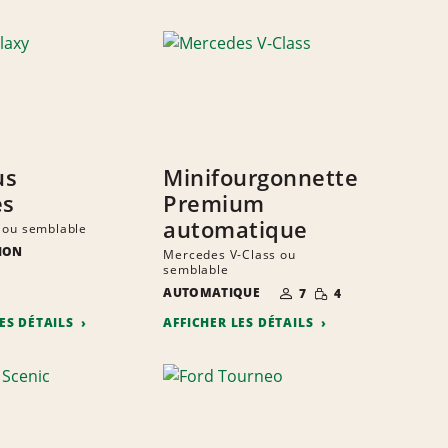
us
Minifourgonnette
es
Premium
automatique
 ou semblable
ION
Mercedes V-Class ou
semblable
E
ITÉ
S
TE
NOMBRE DE
QUANTITÉ
AUTOMATIQUE
7
4
PERSONNES
RÉDUITE
LES DÉTAILS
AFFICHER LES DÉTAILS