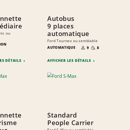
nnette
Autobus
édiaire
9 places
automatique
nic ou
Ford Tourneo ou semblable
ION
NOMBRE DE
QUANTITÉ
AUTOMATIQUE
9
8
PERSONNES
RÉDUITE
E
ITÉ
S
TE
LES DÉTAILS
AFFICHER LES DÉTAILS
nnette
Standard
risme
People Carrier
que
Ford S-Max ou semblable