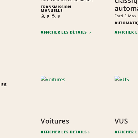
autom
TRANSMISSION
MANUELLE
NOMBRE DE
QUANTITÉ
Ford S-Max
9
8
PERSONNES
RÉDUITE
AUTOMATI
AFFICHER LES DÉTAILS
AFFICHER 
IES
Voitures
VUS
AFFICHER LES DÉTAILS
AFFICHER L