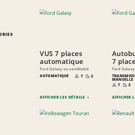
ORIES
VUS 7 places
Autob
automatique
7 plac
Ford Galaxy ou semblable
Ford Galaxy
NOMBRE DE
QUANTITÉ
AUTOMATIQUE
TRANSMISS
7
2
PERSONNES
RÉDUITE
MANUELLE
NOMBRE D
QUANT
7
2
PERSONNE
RÉDUI
AFFICHER LES DÉTAILS
AFFICHER 