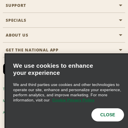
SUPPORT
General Aviation
Aisle Locations
SPECIALS
Customers with Disabilities
Travel Agent Reservations
Contact Us
ABOUT US
All Specials
Partner Rewards
FAQs
Last Minute Specials
GET THE NATIONAL APP
Company History
Reserve for Someone Else
Site Map
Email Sign-Up
News & Stories
CAA
We use cookies to enhance
your experience
Social Responsibility
Emerald Club Sign In
We and third parties use cookies and other technologies to
Global Franchise Opportunities
Emerald Club Enroll
Terms of Use
Privacy Policy
Cookie Policy
operate our site, enhance and personalize your experience,
perform analytics, and improve marketing. For more
Career Opportunities
Emerald Club Benefits
information, visit our
Cookie Privacy Policy
Multi-Year Accessibility Plan
Privacy Choices
Emerald Club Services
AdChoices
© 2026 Enterprise Holdings, Inc. All Rights Reserved
CLOSE