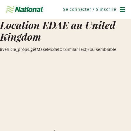
Ignorer
la
Se connecter / S'inscrire
navigation
Men
Location EDAE au United
Kingdom
((vehicle_props.getMakeModelOrSimilarText)) ou semblable