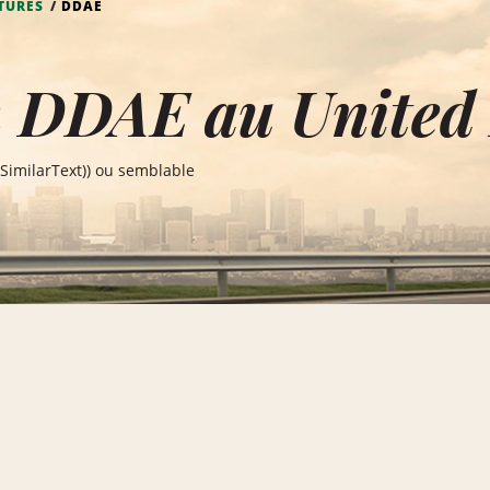
TURES
DDAE
n DDAE au United
SimilarText)) ou semblable