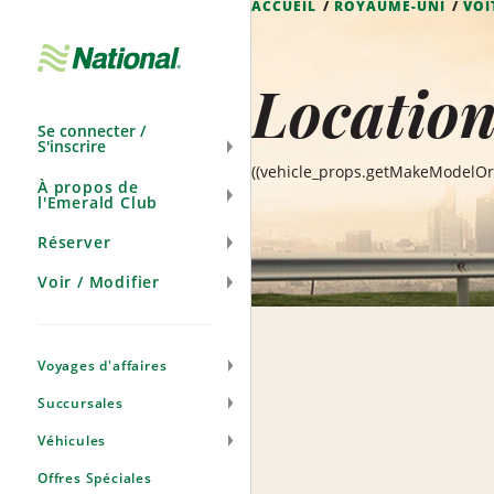
ACCUEIL
ROYAUME-UNI
VOI
Ignorer
la
navigation
Locatio
Se connecter /
S'inscrire
((vehicle_props.getMakeModelOr
À propos de
l'Emerald Club
Réserver
Voir / Modifier
Voyages d'affaires
Succursales
Véhicules
Offres Spéciales