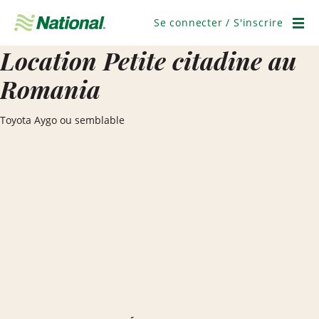
Ignorer
la
Se connecter / S'inscrire
navigation
Men
Location Petite citadine au
Romania
Toyota Aygo ou semblable