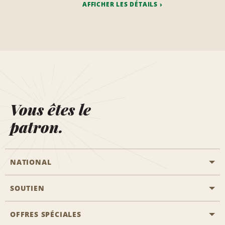
AFFICHER LES DÉTAILS
Vous êtes le
patron.
NATIONAL
SOUTIEN
Aviation générale
Emplacements Emerald Aisle
OFFRES SPÉCIALES
Clients ayant un handicap