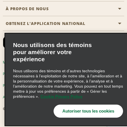
Agents de voyage
Nous contacter
À PROPOS DE NOUS
Toutes les offres
Programmes de récompenses pour partenaires
FAQ
Offres de dernière minute
OBTENEZ L'APPLICATION NATIONAL
Histoire de l’entreprise
Réserver un véhicule pour quelqu'un d'autre
Carte du Site
Abonnement aux courriels
Nouvelles et histoires
CAA
Nous utilisons des témoins
Responsabilité sociale
Emerald Club se connecter
pour améliorer votre
expérience
Occasions de franchise mondiales
Emerald Club S'inscrire
Modalités d'utilisation
Politique de confidentialité
Perspectives de carrière
Nous utilisons des témoins et d’autres technologies
Emerald Club Avantages
Politique sur les fichiers témoins
nécessaires à l’exploitation de notre site, à l’amélioration et à
la personnalisation de votre expérience, à l’analyse et à
Emerald Club Services
Pluriannuel d'accessibilité
Choix de confidentialité
l’amélioration de notre marketing. Vous pouvez en tout temps
mettre à jour vos préférences à partir de « Gérer les
préférences ».
Cookie Privacy Policy
AdChoices
© 2026 Enterprise Holdings, Inc. Tous droits réservés
Autoriser tous les cookies