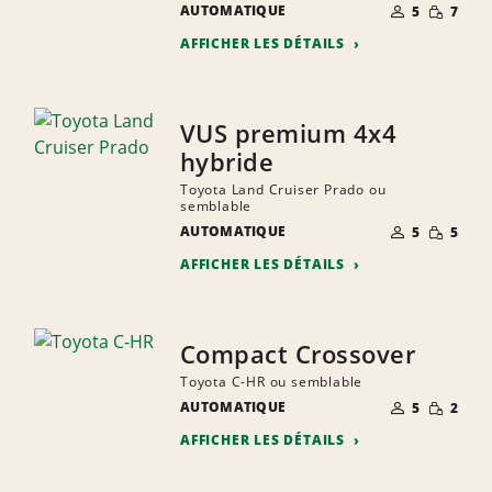
NOMBRE DE
QUANTIT
AUTOMATIQUE
5
7
PERSONNES
RÉDUITE
AFFICHER LES DÉTAILS
VUS premium 4x4
hybride
Toyota Land Cruiser Prado ou
semblable
NOMBRE DE
QUANTIT
AUTOMATIQUE
5
5
PERSONNES
RÉDUITE
AFFICHER LES DÉTAILS
Compact Crossover
Toyota C-HR ou semblable
NOMBRE DE
QUANTIT
AUTOMATIQUE
5
2
PERSONNES
RÉDUITE
AFFICHER LES DÉTAILS