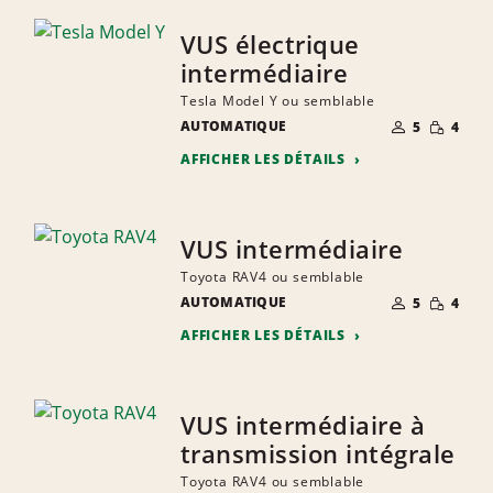
VUS électrique
intermédiaire
Tesla Model Y ou semblable
NOMBRE DE
QUANTIT
AUTOMATIQUE
5
4
PERSONNES
RÉDUITE
AFFICHER LES DÉTAILS
VUS intermédiaire
Toyota RAV4 ou semblable
NOMBRE DE
QUANTIT
AUTOMATIQUE
5
4
PERSONNES
RÉDUITE
AFFICHER LES DÉTAILS
VUS intermédiaire à
transmission intégrale
Toyota RAV4 ou semblable