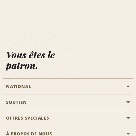
Vous êtes le
patron.
NATIONAL
SOUTIEN
Aviation générale
Emplacements Emerald Aisle
OFFRES SPÉCIALES
Clients ayant un handicap
Agents de voyage
Nous contacter
À PROPOS DE NOUS
Toutes les offres