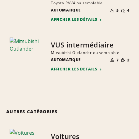
Toyota RAV4 ou semblable
NOMBRE DE
QUANTIT
AUTOMATIQUE
5
4
PERSONNES
RÉDUITE
AFFICHER LES DÉTAILS
VUS intermédiaire
Mitsubishi Outlander ou semblable
NOMBRE DE
QUANTIT
AUTOMATIQUE
7
2
PERSONNES
RÉDUITE
AFFICHER LES DÉTAILS
AUTRES CATÉGORIES
Voitures