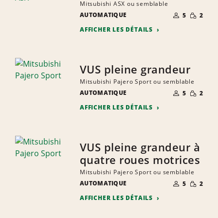
Mitsubishi ASX ou semblable
NOMBRE DE
QUANTIT
AUTOMATIQUE
5
2
PERSONNES
RÉDUITE
AFFICHER LES DÉTAILS
VUS pleine grandeur
Mitsubishi Pajero Sport ou semblable
NOMBRE DE
QUANTIT
AUTOMATIQUE
5
2
PERSONNES
RÉDUITE
AFFICHER LES DÉTAILS
VUS pleine grandeur à
quatre roues motrices
Mitsubishi Pajero Sport ou semblable
NOMBRE DE
QUANTIT
AUTOMATIQUE
5
2
PERSONNES
RÉDUITE
AFFICHER LES DÉTAILS