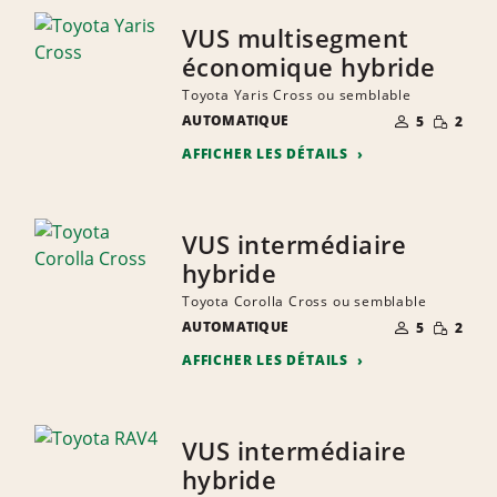
VUS multisegment
économique hybride
Toyota Yaris Cross ou semblable
NOMBRE DE
QUANTIT
AUTOMATIQUE
5
2
PERSONNES
RÉDUITE
AFFICHER LES DÉTAILS
VUS intermédiaire
hybride
Toyota Corolla Cross ou semblable
NOMBRE DE
QUANTIT
AUTOMATIQUE
5
2
PERSONNES
RÉDUITE
AFFICHER LES DÉTAILS
VUS intermédiaire
hybride