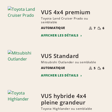
VUS 4x4 premium
Toyota Land Cruiser Prado ou
semblable
NOMBRE DE
QUANTIT
AUTOMATIQUE
7
6
PERSONNES
RÉDUITE
AFFICHER LES DÉTAILS
VUS Standard
Mitsubishi Outlander ou semblable
NOMBRE DE
QUANTIT
AUTOMATIQUE
5
6
PERSONNES
RÉDUITE
AFFICHER LES DÉTAILS
VUS hybride 4x4
pleine grandeur
Toyota Highlander ou semblable