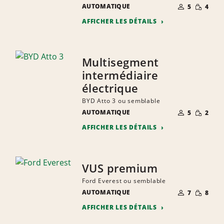
NOMBRE DE
QUANTIT
AUTOMATIQUE
5
4
PERSONNES
RÉDUITE
AFFICHER LES DÉTAILS
Multisegment
intermédiaire
électrique
BYD Atto 3 ou semblable
NOMBRE DE
QUANTIT
AUTOMATIQUE
5
2
PERSONNES
RÉDUITE
AFFICHER LES DÉTAILS
VUS premium
Ford Everest ou semblable
NOMBRE DE
QUANTIT
AUTOMATIQUE
7
8
PERSONNES
RÉDUITE
AFFICHER LES DÉTAILS