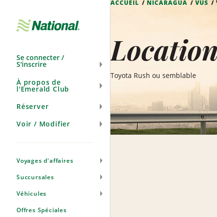
ACCUEIL
NICARAGUA
VUS
Ignorer
la
navigation
Location
Se connecter /
S'inscrire
Toyota Rush ou semblable
À propos de
l'Emerald Club
Réserver
Voir / Modifier
Voyages d'affaires
Succursales
Véhicules
Offres Spéciales