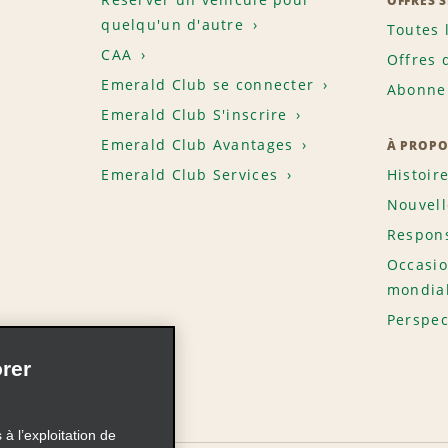
OFFRES 
quelqu'un d'autre
Toutes 
CAA
Offres 
Emerald Club se connecter
Abonnem
Emerald Club S'inscrire
Emerald Club Avantages
À PROPO
Emerald Club Services
Histoir
Nouvell
Respons
Occasio
mondia
Perspec
rer
à l’exploitation de