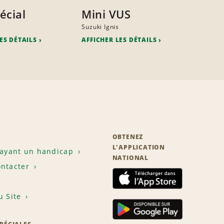
écial
Mini VUS
h
Suzuki Ignis
ES DÉTAILS
AFFICHER LES DÉTAILS
OBTENEZ
L'APPLICATION
 ayant un handicap
NATIONAL
ntacter
u Site