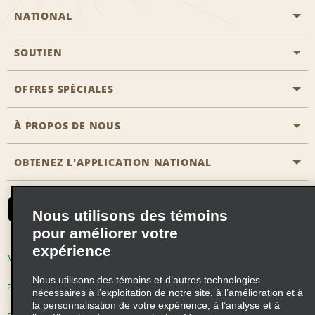
NATIONAL
SOUTIEN
Aviation générale
Emplacements Emerald Aisle
OFFRES SPÉCIALES
Clients ayant un handicap
Agents de voyage
Nous contacter
À PROPOS DE NOUS
Toutes les offres
Programmes de récompenses pour partenaires
FAQ
Offres de dernière minute
OBTENEZ L'APPLICATION NATIONAL
Histoire de l’entreprise
Réserver un véhicule pour quelqu'un d'autre
Carte du Site
Abonnement aux courriels
Nouvelles et histoires
CAA
Nous utilisons des témoins
Responsabilité sociale
Emerald Club se connecter
pour améliorer votre
expérience
Occasions de franchise mondiales
Emerald Club S'inscrire
Modalités d'utilisation
Politique de confidentialité
Perspectives de carrière
Nous utilisons des témoins et d’autres technologies
Emerald Club Avantages
Politique sur les fichiers témoins
nécessaires à l’exploitation de notre site, à l’amélioration et à
la personnalisation de votre expérience, à l’analyse et à
Emerald Club Services