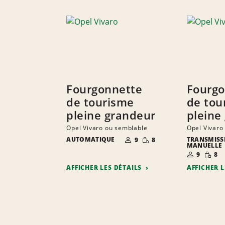
Fourgonnette
Fourgo
de tourisme
de tou
pleine grandeur
pleine
Opel Vivaro ou semblable
Opel Vivaro
NOMBRE DE
QUANTITÉ
AUTOMATIQUE
TRANSMISS
9
8
PERSONNES
RÉDUITE
MANUELLE
NOMBRE D
QUANT
9
8
PERSONNE
RÉDUI
AFFICHER LES DÉTAILS
AFFICHER 