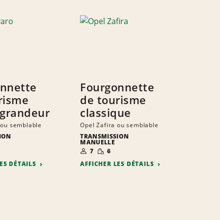
nnette
Fourgonnette
risme
de tourisme
 grandeur
classique
 ou semblable
Opel Zafira ou semblable
ION
TRANSMISSION
MANUELLE
E
ITÉ
NOMBRE DE
QUANTITÉ
7
6
S
TE
PERSONNES
RÉDUITE
LES DÉTAILS
AFFICHER LES DÉTAILS