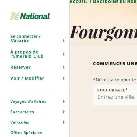
ACCUEIL
MACÉDOINE DU NO
Ignorer
la
navigation
Fourgon
Se connecter /
S'inscrire
À propos de
l'Emerald Club
COMMENCER UNE
Réserver
Voir / Modifier
*
Nécessaire pour te
SUCCURSALE
*
Voyages d'affaires
Succursales
Véhicules
Offres Spéciales