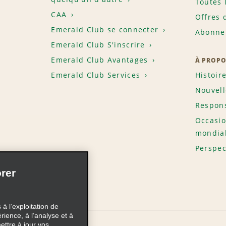
Toutes 
CAA
Offres 
Emerald Club se connecter
Abonnem
Emerald Club S'inscrire
Emerald Club Avantages
À PROPO
Emerald Club Services
Histoir
Nouvell
Respons
Occasio
mondia
Perspec
rer
à l’exploitation de
érience, à l’analyse et à
ettre à jour vos