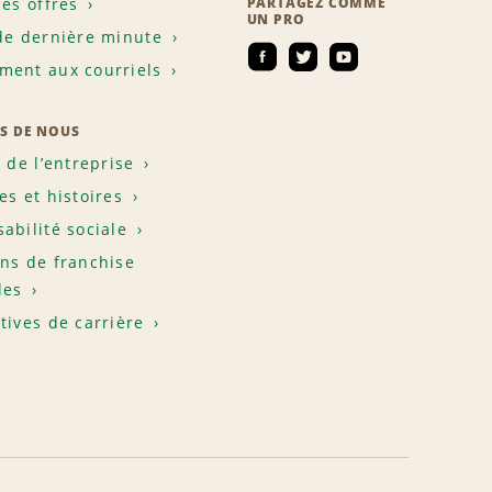
les offres
PARTAGEZ COMME
UN PRO
de dernière minute
ent aux courriels
S DE NOUS
e de l’entreprise
es et histoires
abilité sociale
ns de franchise
les
tives de carrière