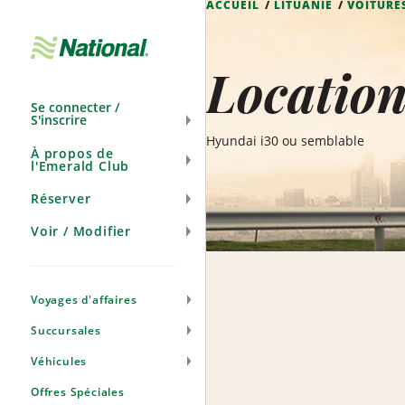
ACCUEIL
LITUANIE
VOITURE
Ignorer
la
navigation
Location
Se connecter /
S'inscrire
Hyundai i30 ou semblable
À propos de
l'Emerald Club
Réserver
Voir / Modifier
Voyages d'affaires
Succursales
Véhicules
Offres Spéciales