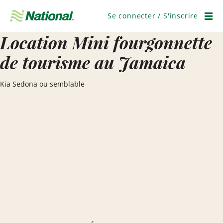
Ignorer
la
Se connecter / S'inscrire
navigation
Men
Location Mini fourgonnette
de tourisme au Jamaica
Kia Sedona ou semblable