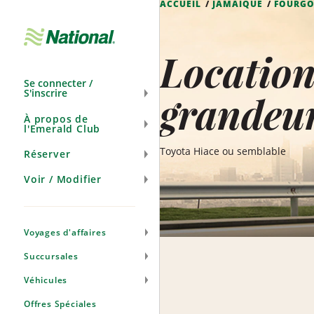
ACCUEIL
JAMAÏQUE
FOURGO
Ignorer
la
navigation
Location
Se connecter /
S'inscrire
grandeu
À propos de
l'Emerald Club
Toyota Hiace ou semblable
Réserver
Voir / Modifier
Voyages d'affaires
Succursales
Véhicules
Offres Spéciales