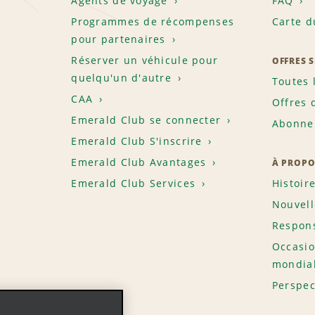
Agents de voyage
FAQ
Programmes de récompenses
Carte d
pour partenaires
Réserver un véhicule pour
OFFRES 
quelqu'un d'autre
Toutes 
CAA
Offres 
Emerald Club se connecter
Abonnem
Emerald Club S'inscrire
Emerald Club Avantages
À PROPO
Emerald Club Services
Histoir
Nouvell
Respons
Occasio
mondia
Perspec