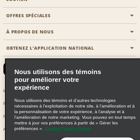
Emplacements Emerald Aisle
OFFRES SPÉCIALES
Clients ayant un handicap
Agents de voyage
Nous contacter
À PROPOS DE NOUS
Toutes les offres
Programmes de récompenses pour partenaires
FAQ
Offres de dernière minute
OBTENEZ L'APPLICATION NATIONAL
Histoire de l’entreprise
Réserver un véhicule pour quelqu'un d'autre
Carte du Site
Abonnement aux courriels
Nouvelles et histoires
CAA
Nous utilisons des témoins
Responsabilité sociale
Emerald Club se connecter
pour améliorer votre
expérience
Occasions de franchise mondiales
Emerald Club S'inscrire
Modalités d'utilisation
Politique de confidentialité
Perspectives de carrière
Nous utilisons des témoins et d’autres technologies
Emerald Club Avantages
Politique sur les fichiers témoins
nécessaires à l’exploitation de notre site, à l’amélioration et à
la personnalisation de votre expérience, à l’analyse et à
Emerald Club Services
Pluriannuel d'accessibilité
Choix de confidentialité
l’amélioration de notre marketing. Vous pouvez en tout temps
mettre à jour vos préférences à partir de « Gérer les
préférences ».
Cookie Privacy Policy
AdChoices