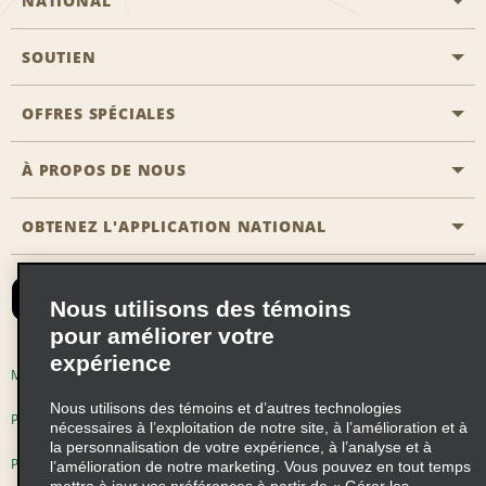
NATIONAL
SOUTIEN
Aviation générale
Emplacements Emerald Aisle
OFFRES SPÉCIALES
Clients ayant un handicap
Agents de voyage
Nous contacter
À PROPOS DE NOUS
Toutes les offres
Programmes de récompenses pour partenaires
FAQ
Offres de dernière minute
OBTENEZ L'APPLICATION NATIONAL
Histoire de l’entreprise
Réserver un véhicule pour quelqu'un d'autre
Carte du Site
Abonnement aux courriels
Nouvelles et histoires
CAA
Nous utilisons des témoins
Responsabilité sociale
Emerald Club se connecter
pour améliorer votre
expérience
Occasions de franchise mondiales
Emerald Club S'inscrire
Modalités d'utilisation
Politique de confidentialité
Perspectives de carrière
Nous utilisons des témoins et d’autres technologies
Emerald Club Avantages
Politique sur les fichiers témoins
nécessaires à l’exploitation de notre site, à l’amélioration et à
la personnalisation de votre expérience, à l’analyse et à
Emerald Club Services
Pluriannuel d'accessibilité
Choix de confidentialité
l’amélioration de notre marketing. Vous pouvez en tout temps