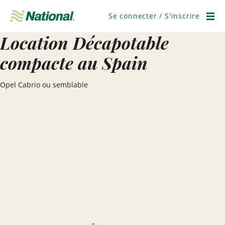
Ignorer
la
Se connecter / S'inscrire
navigation
Men
Location Décapotable
compacte au Spain
Opel Cabrio ou semblable