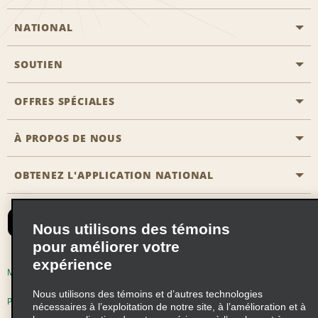
NATIONAL
SOUTIEN
Aviation générale
Emplacements Emerald Aisle
OFFRES SPÉCIALES
Clients ayant un handicap
Agents de voyage
Nous contacter
À PROPOS DE NOUS
Toutes les offres
Programmes de récompenses pour partenaires
FAQ
Offres de dernière minute
OBTENEZ L'APPLICATION NATIONAL
Histoire de l’entreprise
Réserver un véhicule pour quelqu'un d'autre
Carte du Site
Abonnement aux courriels
Nouvelles et histoires
CAA
Nous utilisons des témoins
Responsabilité sociale
Emerald Club se connecter
pour améliorer votre
expérience
Occasions de franchise mondiales
Emerald Club S'inscrire
Modalités d'utilisation
Politique de confidentialité
Perspectives de carrière
Nous utilisons des témoins et d’autres technologies
Emerald Club Avantages
Politique sur les fichiers témoins
nécessaires à l’exploitation de notre site, à l’amélioration et à