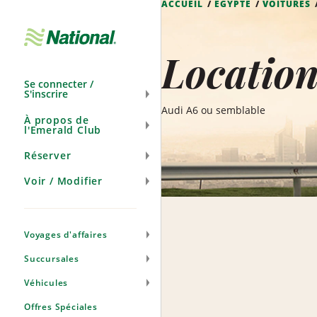
ACCUEIL
ÉGYPTE
VOITURES
Ignorer
la
navigation
Location
Se connecter /
S'inscrire
Audi A6 ou semblable
À propos de
l'Emerald Club
Réserver
Voir / Modifier
Voyages d'affaires
Succursales
Véhicules
Offres Spéciales