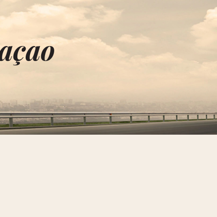
raçao