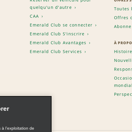
OFFRES 
quelqu'un d'autre
Toutes 
CAA
Offres 
Emerald Club se connecter
Abonnem
Emerald Club S'inscrire
Emerald Club Avantages
À PROPO
Emerald Club Services
Histoir
Nouvell
Respons
Occasio
mondia
Perspec
rer
à l’exploitation de