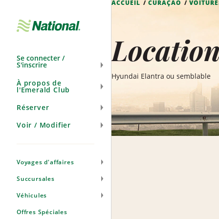
ACCUEIL
CURAÇAO
VOITURE
Ignorer
la
navigation
Locatio
Se connecter /
S'inscrire
Hyundai Elantra ou semblable
À propos de
l'Emerald Club
Réserver
Voir / Modifier
Voyages d'affaires
Succursales
Véhicules
Offres Spéciales