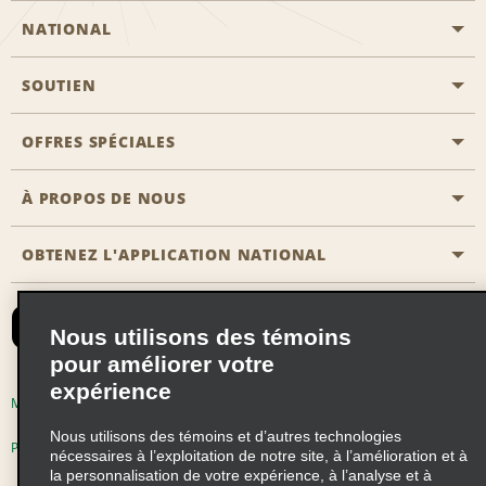
NATIONAL
SOUTIEN
Aviation générale
Emplacements Emerald Aisle
OFFRES SPÉCIALES
Clients ayant un handicap
Agents de voyage
Nous contacter
À PROPOS DE NOUS
Toutes les offres
Programmes de récompenses pour partenaires
FAQ
Offres de dernière minute
OBTENEZ L'APPLICATION NATIONAL
Histoire de l’entreprise
Réserver un véhicule pour quelqu'un d'autre
Carte du Site
Abonnement aux courriels
Nouvelles et histoires
CAA
Nous utilisons des témoins
Responsabilité sociale
Emerald Club se connecter
pour améliorer votre
expérience
Occasions de franchise mondiales
Emerald Club S'inscrire
Modalités d'utilisation
Politique de confidentialité
Perspectives de carrière
Nous utilisons des témoins et d’autres technologies
Emerald Club Avantages
Politique sur les fichiers témoins
nécessaires à l’exploitation de notre site, à l’amélioration et à
la personnalisation de votre expérience, à l’analyse et à