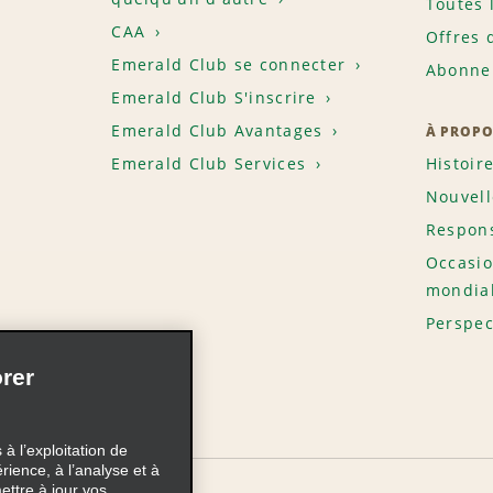
Toutes 
CAA
Offres 
Emerald Club se connecter
Abonnem
Emerald Club S'inscrire
Emerald Club Avantages
À PROPO
Emerald Club Services
Histoir
Nouvell
Respons
Occasio
mondia
Perspec
rer
à l’exploitation de
érience, à l’analyse et à
ettre à jour vos