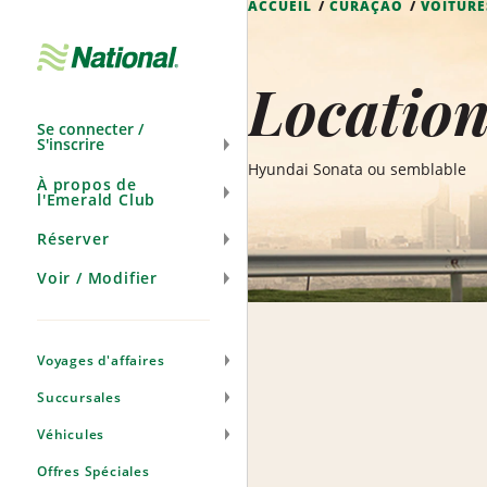
ACCUEIL
CURAÇAO
VOITURE
Ignorer
la
navigation
Location
Se connecter /
S'inscrire
Hyundai Sonata ou semblable
À propos de
l'Emerald Club
Réserver
Voir / Modifier
Voyages d'affaires
Succursales
Véhicules
Offres Spéciales