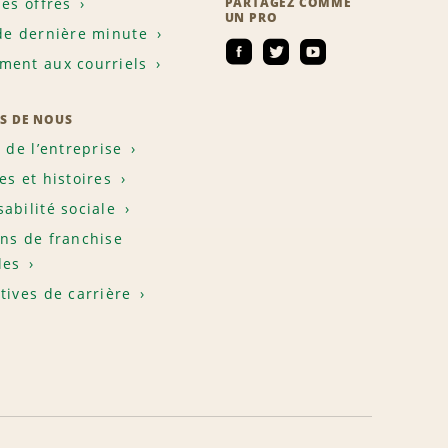
les offres
PARTAGEZ COMME
UN PRO
de dernière minute
ent aux courriels
S DE NOUS
e de l’entreprise
es et histoires
abilité sociale
ns de franchise
les
tives de carrière