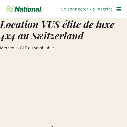
Ignorer
la
Se connecter / S'inscrire
navigation
Men
Location VUS élite de luxe
4x4 au Switzerland
Mercedes GLE ou semblable