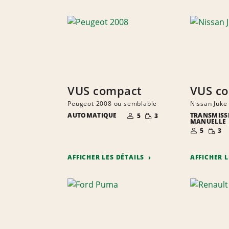
VUS compact
VUS c
Peugeot 2008 ou semblable
Nissan Juke
NOMBRE DE
QUANTITÉ
AUTOMATIQUE
TRANSMISS
5
3
PERSONNES
RÉDUITE
MANUELLE
NOMBRE D
QUANT
5
3
PERSONNE
RÉDUI
AFFICHER LES DÉTAILS
AFFICHER 