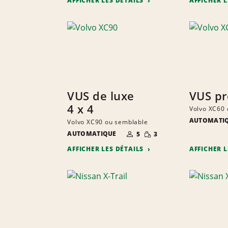
AFFICHER LES DÉTAILS
AFFICHER 
VUS de luxe
VUS p
4 x 4
Volvo XC60 
AUTOMATI
Volvo XC90 ou semblable
NOMBRE DE
QUANTITÉ
AUTOMATIQUE
5
3
PERSONNES
RÉDUITE
AFFICHER LES DÉTAILS
AFFICHER 