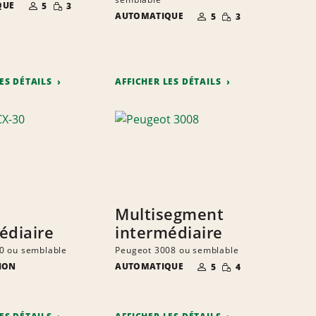
NOMBRE DE
QUANTITÉ
QUE
5
3
PERSONNES
RÉDUITE
NOMBRE DE
QUANTITÉ
AUTOMATIQUE
5
3
PERSONNES
RÉDUITE
LES DÉTAILS
AFFICHER LES DÉTAILS
Multisegment
édiaire
intermédiaire
0 ou semblable
Peugeot 3008 ou semblable
NOMBRE DE
QUANTITÉ
ION
AUTOMATIQUE
5
4
PERSONNES
RÉDUITE
E
ITÉ
S
TE