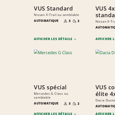
VUS Standard
VUS 4
standa
Nissan X-Trail ou semblable
NOMBRE DE
QUANTITÉ
AUTOMATIQUE
5
3
Nissan X-Tr
PERSONNES
RÉDUITE
AUTOMATI
AFFICHER LES DÉTAILS
AFFICHER 
VUS spécial
VUS c
élite 4
Mercedes G Class ou
semblable
Dacia Duste
NOMBRE DE
QUANTITÉ
AUTOMATIQUE
5
2
PERSONNES
RÉDUITE
AUTOMATI
AFFICHER LES DÉTAILS
AFFICHER 