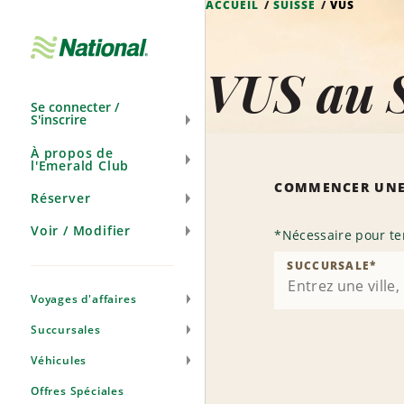
ACCUEIL
SUISSE
VUS
Ignorer
la
navigation
VUS au 
Se connecter /
S'inscrire
À propos de
l'Emerald Club
COMMENCER UNE
Réserver
Voir / Modifier
*
Nécessaire pour te
SUCCURSALE
*
Voyages d'affaires
Succursales
Véhicules
Offres Spéciales