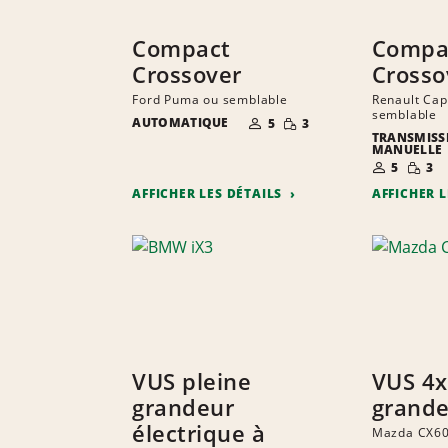
Compact
Compa
Crossover
Crosso
Ford Puma ou semblable
Renault Cap
semblable
NOMBRE DE
QUANTITÉ
AUTOMATIQUE
5
3
PERSONNES
RÉDUITE
TRANSMISS
MANUELLE
NOMBRE D
QUANT
5
3
PERSONNE
RÉDUI
AFFICHER LES DÉTAILS
AFFICHER 
VUS pleine
VUS 4x
grandeur
grand
électrique à
Mazda CX60