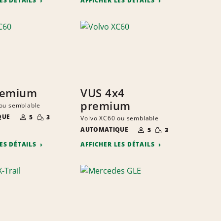
LES DÉTAILS
AFFICHER LES DÉTAILS
remium
VUS 4x4
premium
ou semblable
NOMBRE DE
QUANTITÉ
QUE
5
3
Volvo XC60 ou semblable
PERSONNES
RÉDUITE
NOMBRE DE
QUANTITÉ
AUTOMATIQUE
5
3
PERSONNES
RÉDUITE
LES DÉTAILS
AFFICHER LES DÉTAILS