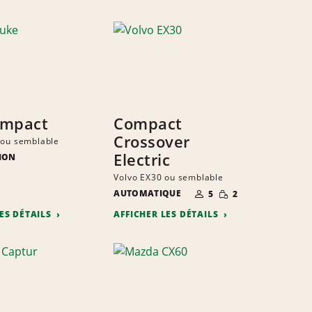
ompact
Compact
Crossover
 ou semblable
Electric
ION
E
ITÉ
Volvo EX30 ou semblable
S
TE
NOMBRE DE
QUANTITÉ
AUTOMATIQUE
5
2
PERSONNES
RÉDUITE
LES DÉTAILS
AFFICHER LES DÉTAILS