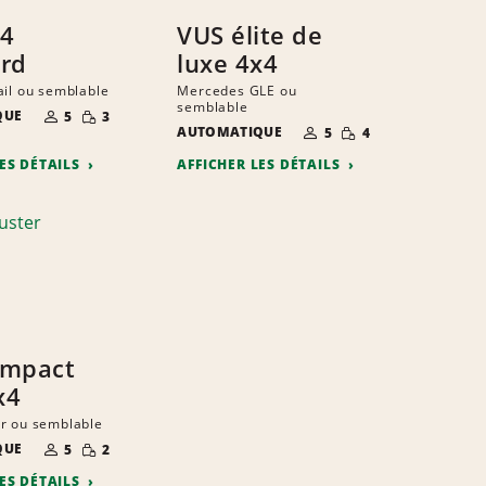
x4
VUS élite de
rd
luxe 4x4
ail ou semblable
Mercedes GLE ou
semblable
NOMBRE DE
QUANTITÉ
QUE
5
3
PERSONNES
RÉDUITE
NOMBRE DE
QUANTITÉ
AUTOMATIQUE
5
4
PERSONNES
RÉDUITE
LES DÉTAILS
AFFICHER LES DÉTAILS
ompact
x4
r ou semblable
NOMBRE DE
QUANTITÉ
QUE
5
2
PERSONNES
RÉDUITE
LES DÉTAILS