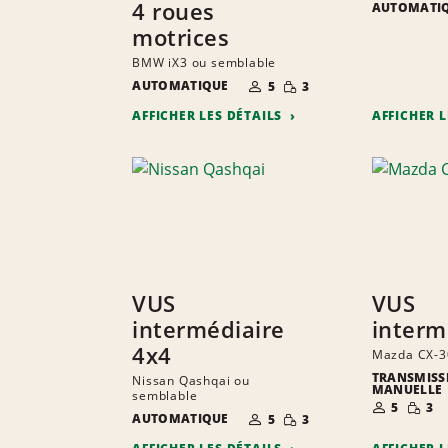
4 roues
AUTOMATI
motrices
BMW iX3 ou semblable
NOMBRE DE
QUANTITÉ
AUTOMATIQUE
5
3
PERSONNES
RÉDUITE
AFFICHER LES DÉTAILS
AFFICHER 
VUS
VUS
intermédiaire
interm
4x4
Mazda CX-3
TRANSMISS
Nissan Qashqai ou
MANUELLE
semblable
NOMBRE D
QUANT
5
3
NOMBRE DE
QUANTITÉ
PERSONNE
RÉDUI
AUTOMATIQUE
5
3
PERSONNES
RÉDUITE