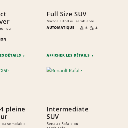
ct
Full Size SUV
ver
Mazda CX60 ou semblable
NOMBRE DE
QUANTITÉ
AUTOMATIQUE
5
4
tur ou
PERSONNES
RÉDUITE
ION
E
ITÉ
S
TE
LES DÉTAILS
AFFICHER LES DÉTAILS
4 pleine
Intermediate
eur
SUV
 ou semblable
Renault Rafale ou
semblable