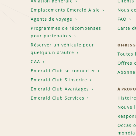
Aviation générale
Clients
Emplacements Emerald Aisle
Nous co
Agents de voyage
FAQ
Programmes de récompenses
Carte d
pour partenaires
Réserver un véhicule pour
OFFRES 
quelqu'un d'autre
Toutes 
CAA
Offres 
Emerald Club se connecter
Abonnem
Emerald Club S'inscrire
Emerald Club Avantages
À PROPO
Emerald Club Services
Histoir
Nouvell
Respons
Occasio
mondia