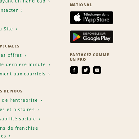
 ayant un handicap
NATIONAL
ntacter
u Site
SPÉCIALES
les offres
PARTAGEZ COMME
UN PRO
de dernière minute
ent aux courriels
S DE NOUS
e de l’entreprise
es et histoires
abilité sociale
ns de franchise
les