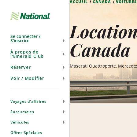
ACCUEIL
CANADA
VOITURES
Ignorer
la
navigation
Location
Se connecter /
S'inscrire
Canada
À propos de
l'Emerald Club
Maserati Quattroporte, Mercede
Réserver
Voir / Modifier
Voyages d'affaires
Succursales
Véhicules
Offres Spéciales