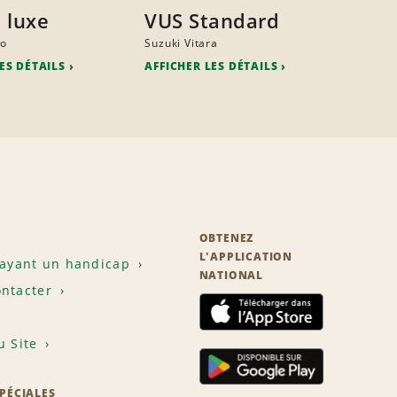
 luxe
VUS Standard
do
Suzuki Vitara
ES DÉTAILS
AFFICHER LES DÉTAILS
OBTENEZ
L'APPLICATION
 ayant un handicap
NATIONAL
ntacter
u Site
SPÉCIALES