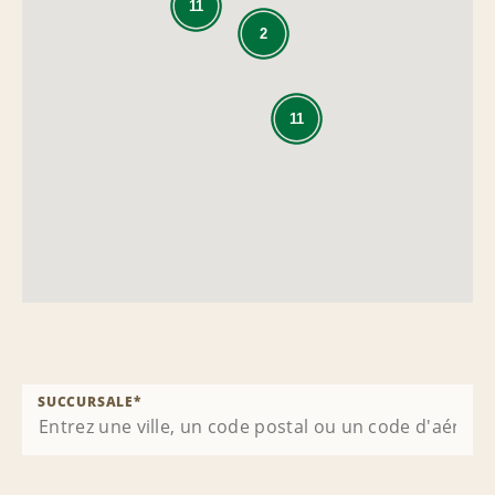
11
2
11
SUCCURSALE
*