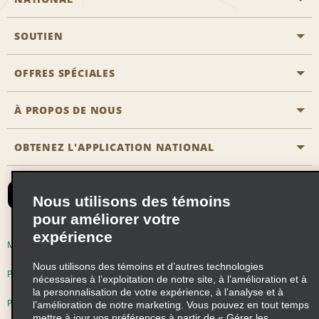
SOUTIEN
Aviation générale
Emplacements Emerald Aisle
OFFRES SPÉCIALES
Clients ayant un handicap
Agents de voyage
Nous contacter
À PROPOS DE NOUS
Toutes les offres
Programmes de récompenses pour partenaires
FAQ
Offres de dernière minute
OBTENEZ L'APPLICATION NATIONAL
Histoire de l’entreprise
Réserver un véhicule pour quelqu'un d'autre
Carte du Site
Abonnement aux courriels
Nouvelles et histoires
CAA
Nous utilisons des témoins
Responsabilité sociale
Emerald Club se connecter
pour améliorer votre
Occasions de franchise mondiales
expérience
Emerald Club S'inscrire
Modalités d'utilisation
Politique de confidentialité
Perspectives de carrière
Nous utilisons des témoins et d’autres technologies
Emerald Club Avantages
Politique sur les fichiers témoins
nécessaires à l’exploitation de notre site, à l’amélioration et à
la personnalisation de votre expérience, à l’analyse et à
Emerald Club Services
Pluriannuel d'accessibilité
Choix de confidentialité
l’amélioration de notre marketing. Vous pouvez en tout temps
mettre à jour vos préférences à partir de « Gérer les