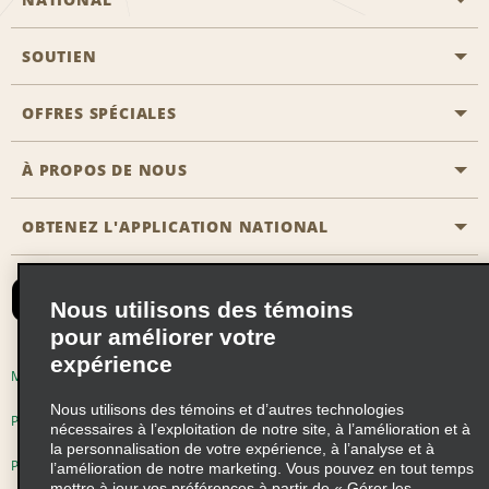
SOUTIEN
Aviation générale
Emplacements Emerald Aisle
OFFRES SPÉCIALES
Clients ayant un handicap
Agents de voyage
Nous contacter
À PROPOS DE NOUS
Toutes les offres
Programmes de récompenses pour partenaires
FAQ
Offres de dernière minute
OBTENEZ L'APPLICATION NATIONAL
Histoire de l’entreprise
Réserver un véhicule pour quelqu'un d'autre
Carte du Site
Abonnement aux courriels
Nouvelles et histoires
CAA
Nous utilisons des témoins
Responsabilité sociale
Emerald Club se connecter
pour améliorer votre
Occasions de franchise mondiales
expérience
Emerald Club S'inscrire
Modalités d'utilisation
Politique de confidentialité
Perspectives de carrière
Nous utilisons des témoins et d’autres technologies
Emerald Club Avantages
Politique sur les fichiers témoins
nécessaires à l’exploitation de notre site, à l’amélioration et à
la personnalisation de votre expérience, à l’analyse et à
Emerald Club Services
Pluriannuel d'accessibilité
Choix de confidentialité
l’amélioration de notre marketing. Vous pouvez en tout temps
mettre à jour vos préférences à partir de « Gérer les