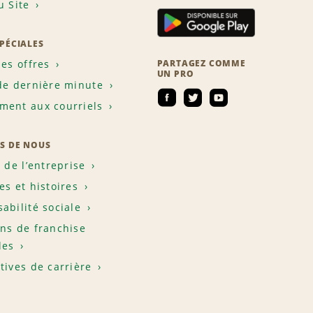
u Site
SPÉCIALES
les offres
PARTAGEZ COMME
UN PRO
de dernière minute
ent aux courriels
S DE NOUS
e de l’entreprise
es et histoires
abilité sociale
ns de franchise
les
tives de carrière