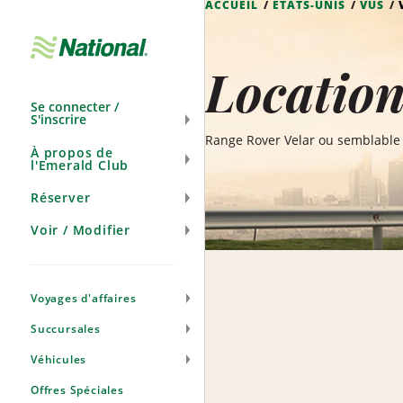
ACCUEIL
ÉTATS-UNIS
VUS
Ignorer
la
navigation
Location
Se connecter /
S'inscrire
Range Rover Velar ou semblable
À propos de
l'Emerald Club
Réserver
Voir / Modifier
Voyages d'affaires
Succursales
Véhicules
Offres Spéciales