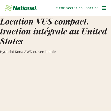
Ignorer
la
Se connecter / S'inscrire
navigation
Men
Location VUS compact,
traction intégrale au United
States
Hyundai Kona AWD ou semblable