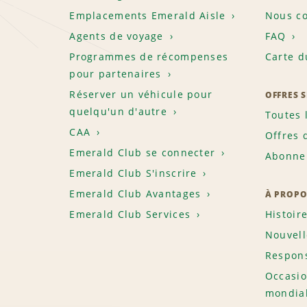
Emplacements Emerald Aisle
Nous co
Agents de voyage
FAQ
Programmes de récompenses
Carte d
pour partenaires
Réserver un véhicule pour
OFFRES 
quelqu'un d'autre
Toutes 
CAA
Offres 
Emerald Club se connecter
Abonnem
Emerald Club S'inscrire
Emerald Club Avantages
À PROPO
Emerald Club Services
Histoir
Nouvell
Respons
Occasio
mondia