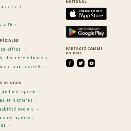
NATIONAL
ntacter
u Site
SPÉCIALES
les offres
PARTAGEZ COMME
UN PRO
de dernière minute
ent aux courriels
S DE NOUS
e de l’entreprise
es et histoires
abilité sociale
ns de franchise
les