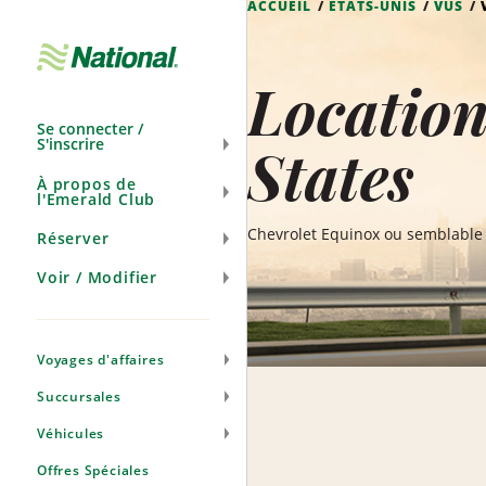
ACCUEIL
ÉTATS-UNIS
VUS
Ignorer
la
navigation
Location
Se connecter /
S'inscrire
States
À propos de
l'Emerald Club
Chevrolet Equinox ou semblable
Réserver
Voir / Modifier
Voyages d'affaires
Succursales
Véhicules
Offres Spéciales